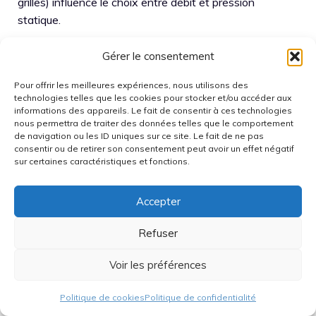
grilles) influence le choix entre débit et pression
statique.
La gamme Noctua Home est-
Gérer le consentement
elle pertinente pour un NAS ou
Pour offrir les meilleures expériences, nous utilisons des
une console ?
technologies telles que les cookies pour stocker et/ou accéder aux
informations des appareils. Le fait de consentir à ces technologies
nous permettra de traiter des données telles que le comportement
de navigation ou les ID uniques sur ce site. Le fait de ne pas
Oui si l’objectif est un refroidissement discret, stable et
consentir ou de retirer son consentement peut avoir un effet négatif
simple à positionner. Un ventilateur externe bien orienté
sur certaines caractéristiques et fonctions.
peut réduire la température ambiante autour de
l’appareil, ce qui diminue la vitesse de ses ventilateurs
Accepter
internes. Cela améliore le Silence et peut contribuer à la
Durabilité des composants.
Refuser
Vous pourriez aimer:
Voir les préférences
Politique de cookies
Politique de confidentialité