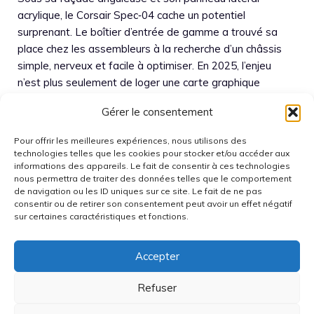
acrylique, le Corsair Spec‑04 cache un potentiel
surprenant. Le boîtier d’entrée de gamme a trouvé sa
place chez les assembleurs à la recherche d’un châssis
simple, nerveux et facile à optimiser. En 2025, l’enjeu
n’est plus seulement de loger une carte graphique
longue et un ventirad costaud : il faut un flux ...
Lire la
Gérer le consentement
suite
Pour offrir les meilleures expériences, nous utilisons des
technologies telles que les cookies pour stocker et/ou accéder aux
informations des appareils. Le fait de consentir à ces technologies
nous permettra de traiter des données telles que le comportement
de navigation ou les ID uniques sur ce site. Le fait de ne pas
consentir ou de retirer son consentement peut avoir un effet négatif
1
2
3
→
suivant
Page
Page
Page
sur certaines caractéristiques et fonctions.
Accepter
Refuser
Politique de cookies (UE)
Contact
Mentions légales