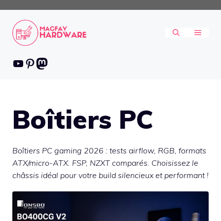
Aller
au
contenu
MENU
Youtube
Pinterest
Mastodon
Boîtiers PC
Boîtiers PC gaming 2026 : tests airflow, RGB, formats
ATX/micro-ATX. FSP, NZXT comparés. Choisissez le
châssis idéal pour votre build silencieux et performant !