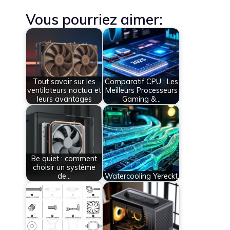
Vous pourriez aimer:
Tout savoir sur les
Comparatif CPU : Les
ventilateurs noctua et
Meilleurs Processeurs
leurs avantages
Gaming &…
Be quiet : comment
choisir un système
de…
Watercooling Yereckt