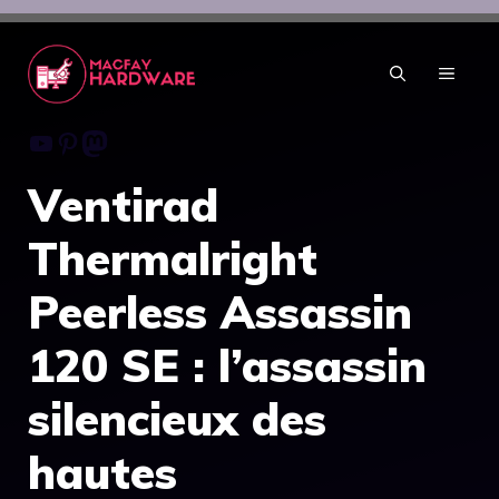
Aller
au
contenu
MENU
Youtube
Pinterest
Mastodon
Ventirad
Thermalright
Peerless Assassin
120 SE : l’assassin
silencieux des
hautes