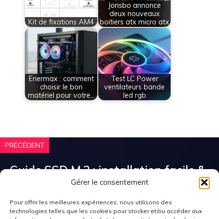
Jonsbo annonce
deux nouveaux
Kit de fixations AM4
boitiers atx micro atx
Enermax : comment
Test LC Power
choisir le bon
ventilateurs bande
matériel pour votre…
led rgb
PRÉCÉDENT
Guide SSD M.2 : installation facile &
performance sur pc et ps5
Gérer le consentement
Pour offrir les meilleures expériences, nous utilisons des
technologies telles que les cookies pour stocker et/ou accéder aux