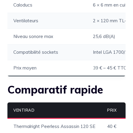
Caloducs
6 × 6 mm en cuivre 
Ventilateurs
2 × 120 mm TL-C1
Niveau sonore max
25,6 dB(A)
Compatibilité sockets
Intel LGA 1700/1
Prix moyen
39
€ – 45 € TTC (jui
Comparatif rapide
VENTIRAD
PRIX
Thermalright Peerless Assassin 120 SE
40 €