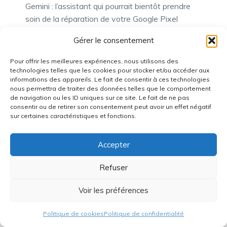
Gemini : l’assistant qui pourrait bientôt prendre
soin de la réparation de votre Google Pixel
Une nouvelle fuite massive de la Pixel Watch 5
Gérer le consentement
dévoile tout, du design aux fonctionnalités
santé…
Pour offrir les meilleures expériences, nous utilisons des
technologies telles que les cookies pour stocker et/ou accéder aux
informations des appareils. Le fait de consentir à ces technologies
nous permettra de traiter des données telles que le comportement
de navigation ou les ID uniques sur ce site. Le fait de ne pas
consentir ou de retirer son consentement peut avoir un effet négatif
sur certaines caractéristiques et fonctions.
Vous pourriez aimer:
Accepter
Refuser
Voir les préférences
Meilleur ventirad pour
Test LC Power
CPU en 2026 : silence
ventilateurs bande
et performances
led rgb
Politique de cookies
Politique de confidentialité