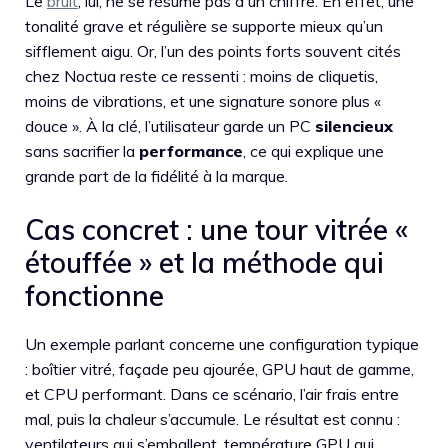
Le
bruit
, lui, ne se résume pas à un chiffre. En effet, une
tonalité grave et régulière se supporte mieux qu’un
sifflement aigu. Or, l’un des points forts souvent cités
chez Noctua reste ce ressenti : moins de cliquetis,
moins de vibrations, et une signature sonore plus «
douce ». À la clé, l’utilisateur garde un PC
silencieux
sans sacrifier la
performance
, ce qui explique une
grande part de la fidélité à la marque.
Cas concret : une tour vitrée «
étouffée » et la méthode qui
fonctionne
Un exemple parlant concerne une configuration typique
: boîtier vitré, façade peu ajourée, GPU haut de gamme,
et CPU performant. Dans ce scénario, l’air frais entre
mal, puis la chaleur s’accumule. Le résultat est connu :
ventilateurs qui s’emballent, température GPU qui