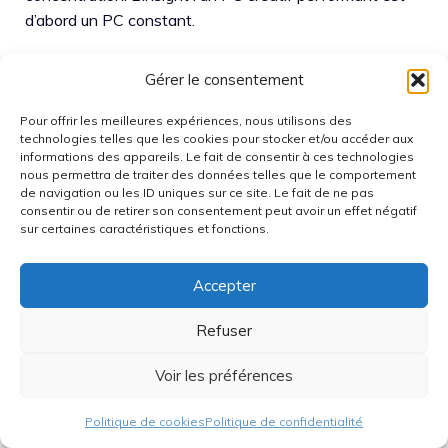
d’abord un PC constant.
Scénario 3 : PC polyvalent
Gérer le consentement
silencieux, priorité au confort
Pour offrir les meilleures expériences, nous utilisons des
technologies telles que les cookies pour stocker et/ou accéder aux
Le silence repose sur une chaîne : ventilateurs lents,
informations des appareils. Le fait de consentir à ces technologies
nous permettra de traiter des données telles que le comportement
filtres propres, et composants efficients. Ainsi, une
de navigation ou les ID uniques sur ce site. Le fait de ne pas
alimentation avec mode semi-passif, si disponible, réduit
consentir ou de retirer son consentement peut avoir un effet négatif
le bruit en usage léger. Ensuite, un ventirad à grand
sur certaines caractéristiques et fonctions.
diamètre et une courbe PWM douce évitent les
variations agaçantes. Donc, l’utilisateur profite d’un PC
Accepter
“présent” uniquement quand il travaille.
Refuser
Dans ce scénario, le boîtier doit éviter les vibrations. Par
Voir les préférences
conséquent, des fixations solides et une bonne rigidité
limitent les résonances. De plus, un entretien simple
Politique de cookies
Politique de confidentialité
empêche la montée du bruit avec le temps. La phrase-