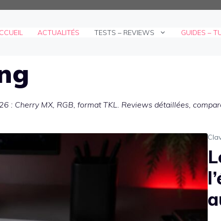
CCUEIL
ACTUALITÉS
TESTS – REVIEWS
GUIDES – T
ing
6 : Cherry MX, RGB, format TKL. Reviews détaillées, comparati
Cla
L
l
a