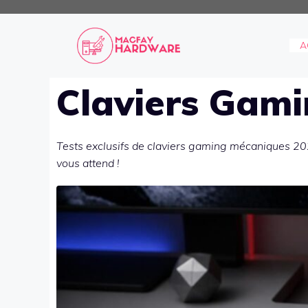
Aller
au
contenu
A
Claviers Gam
Tests exclusifs de claviers gaming mécaniques 202
vous attend !