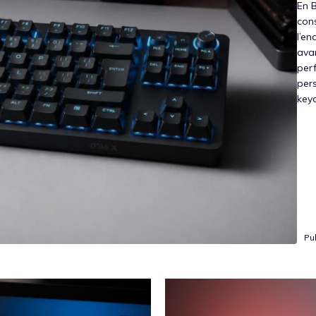
En B
con
l’en
ava
per
per
keyc
Pub