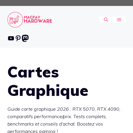
Aller
au
contenu
MENU
Youtube
Pinterest
Mastodon
Cartes
Graphique
Guide carte graphique 2026 : RTX 5070, RTX 4090,
comparatifs performance/prix. Tests complets,
benchmarks et conseils d’achat. Boostez vos
performances gaming !