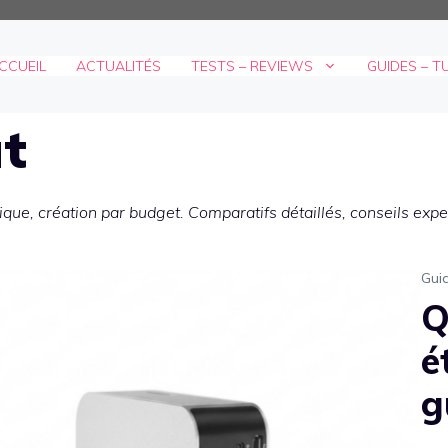
CCUEIL
ACTUALITÉS
TESTS – REVIEWS
GUIDES – T
t
ue, création par budget. Comparatifs détaillés, conseils exper
Gui
Q
é
g