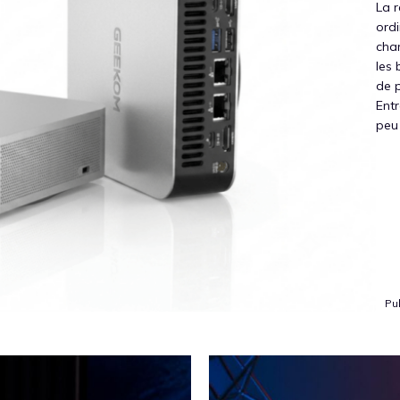
La r
ordi
cham
les 
de 
Entr
peu 
Pub