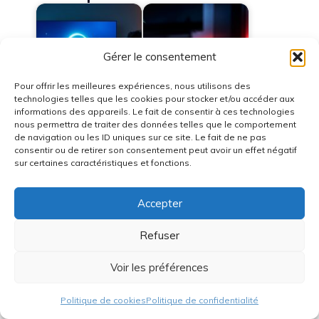
Gérer le consentement
Iptv bloqué au
Plongée au cœur de
Pour offrir les meilleures expériences, nous utilisons des
chargement : causes
l’Univers Freebox :
technologies telles que les cookies pour stocker et/ou accéder aux
fréquentes et…
Tout savoir…
informations des appareils. Le fait de consentir à ces technologies
nous permettra de traiter des données telles que le comportement
de navigation ou les ID uniques sur ce site. Le fait de ne pas
consentir ou de retirer son consentement peut avoir un effet négatif
sur certaines caractéristiques et fonctions.
Comment débloquer
Iron TV Pro en panne
flix iptv en cas de
: solutions et conseils
Accepter
blocage :…
pour…
Refuser
Voir les préférences
Meilleur VPN 2026 :
Iptv qui bug le soir :
Politique de cookies
Politique de confidentialité
comparatif vitesse,
causes et solutions
prix et…
pour…