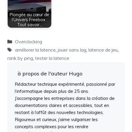
Plongée au cœur de
l’Univers Freebox :
Tout savoir…
Catégories
Overclocking
Étiquettes
améliorer la latence
,
jouer sans lag
,
latence de jeu
,
rank by ping
,
tester la latence
à propos de l'auteur Hugo
Rédacteur technique expérimenté, passionné par
l’informatique depuis plus de 25 ans.
J’accompagne les entreprises dans la création de
documentations claires et accessibles, tout en
restant à l’affût des nouvelles technologies.
Rigoureux et curieux, j’aime vulgariser les
concepts complexes pour les rendre