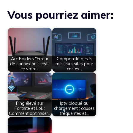
Vous pourriez aimer:
Arc Raiders "Erreur
Comparatif des 5
de connexion" : Est-
meilleurs sites pour
ce votre…
cartes…
Ping élevé sur
Iptv bloqué au
Fortnite et LoL :
chargement : causes
Comment optimiser…
fréquentes et…