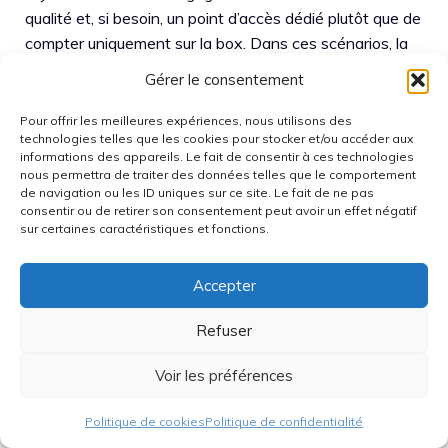
qualité et, si besoin, un point d’accès dédié plutôt que de
compter uniquement sur la box. Dans ces scénarios, la
Freebox reste la passerelle Internet, mais la couche
Gérer le consentement
Wi‑Fi peut être externalisée.
Pour offrir les meilleures expériences, nous utilisons des
technologies telles que les cookies pour stocker et/ou accéder aux
Univers Freebox rend service en recensant
informations des appareils. Le fait de consentir à ces technologies
fréquemment des évolutions de firmware, des incidents
nous permettra de traiter des données telles que le comportement
en cours, et des retours utilisateurs qui orientent le
de navigation ou les ID uniques sur ce site. Le fait de ne pas
consentir ou de retirer son consentement peut avoir un effet négatif
diagnostic. L’intérêt n’est pas de remplacer l’assistance,
sur certaines caractéristiques et fonctions.
mais de gagner du temps en repérant si un
comportement est isolé ou corrélé à une mise à jour. La
Accepter
résolution la plus rapide vient d’une méthode stable :
isoler, mesurer, corriger un paramètre à la fois, puis re-
Refuser
mesurer. Cette discipline réduit la durée d’indisponibilité
et limite les échanges inutiles.
Voir les préférences
Écosystème Univers
Politique de cookies
Politique de confidentialité