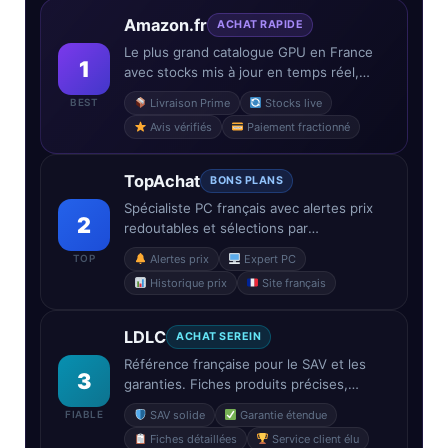
Amazon.fr
ACHAT RAPIDE
Le plus grand catalogue GPU en France
1
avec stocks mis à jour en temps réel,
livraison Prime et comparaison facile entre
BEST
Livraison Prime
Stocks live
editions partenaires.
Avis vérifiés
Paiement fractionné
TopAchat
BONS PLANS
Spécialiste PC français avec alertes prix
2
redoutables et sélections par
configuration. La référence pour surveiller
TOP
Alertes prix
Expert PC
une baisse sur une RTX ou RX ciblée.
Historique prix
Site français
LDLC
ACHAT SEREIN
Référence française pour le SAV et les
3
garanties. Fiches produits précises,
support réactif — indispensable pour un
FIABLE
SAV solide
Garantie étendue
GPU haut de gamme où la valeur
Fiches détaillées
Service client élu
immobilisée est élevée.