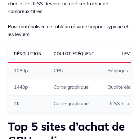
cher, et le DLSS devient un allié central sur de
nombreux titres.
Pour matérialiser, ce tableau résume l’impact typique et
les leviers.
RÉSOLUTION
GOULOT FRÉQUENT
LEVIER 
1080p
CPU
Réglages comp
1440p
Carte graphique
Qualité élevée
4K
Carte graphique
DLSS + compr
Top 5 sites d’achat de