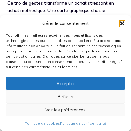
Ce trio de gestes transforme un achat stressant en
achat méthodique. Une carte graphique choisie
proprement se fait oublier, ce qui est le meilleur signe.
Gérer le consentement
Disponibilité des
Pour offrir les meilleures expériences, nous utilisons des
technologies telles que les cookies pour stocker et/ou accéder aux
cartes graphiques
informations des appareils. Le fait de consentir à ces technologies
nous permettra de traiter des données telles que le comportement
de navigation ou les ID uniques sur ce site. Le fait de ne pas
haut de gamme
consentir ou de retirer son consentement peut avoir un effet négatif
sur certaines caractéristiques et fonctions.
NVIDIA RTX 50xx et
Accepter
AMD RX 9xxx
Refuser
Les séries NVIDIA RTX 50xx et AMD RX 9xxx attirent
Voir les préférences
par les gains en efficacité et les performances en 4K.
Cependant, la disponibilité reste fluctuante, surtout sur
Politique de cookies
Politique de confidentialité
les modèles premium. Il devient donc utile de suivre les