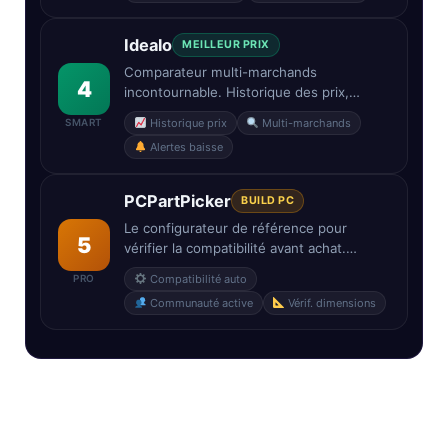
Idealo
MEILLEUR PRIX
Comparateur multi-marchands
4
incontournable. Historique des prix,
alertes de baisse et classement des
SMART
Historique prix
Multi-marchands
marchands par fiabilité sur plus de 1800
Alertes baisse
GPU référencés.
PCPartPicker
BUILD PC
Le configurateur de référence pour
5
vérifier la compatibilité avant achat.
Contrôle automatique conflits
PRO
Compatibilité auto
longueur/puissance/slots PCIe et retours
Communauté active
Vérif. dimensions
communautaires détaillés.