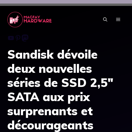
Aller
au
contenu
MENU
Youtube
Pinterest
Mastodon
Sandisk dévoile
deux nouvelles
séries de SSD 2,5″
SATA aux prix
surprenants et
décourageants