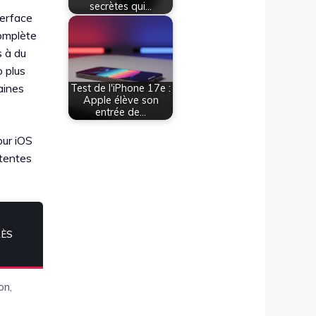
secrètes qui…
terface
complète
s à du
o plus
aines
Test de l'iPhone 17e :
Apple élève son
entrée de…
our iOS
ttentes
RÈS
on,