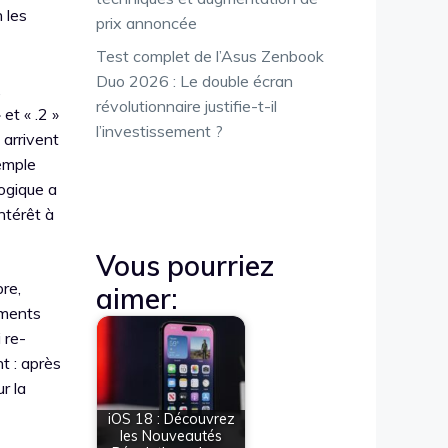
 les
prix annoncée
Test complet de l’Asus Zenbook
Duo 2026 : Le double écran
,
révolutionnaire justifie-t-il
et « .2 »
l’investissement ?
 arrivent
xemple
logique a
ntérêt à
Vous pourriez
bre,
aimer:
ements
 re-
t : après
r la
iOS 18 : Découvrez
les Nouveautés