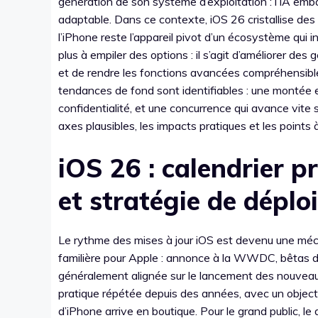
génération de son système d’exploitation : l’IA emba
adaptable. Dans ce contexte, iOS 26 cristallise des 
l’iPhone reste l’appareil pivot d’un écosystème qui 
plus à empiler des options : il s’agit d’améliorer des 
et de rendre les fonctions avancées compréhensible
tendances de fond sont identifiables : une montée en
confidentialité, et une concurrence qui avance vite sur
axes plausibles, les impacts pratiques et les points
iOS 26 : calendrier p
et stratégie de dépl
Le rythme des mises à jour iOS est devenu une méca
familière pour Apple : annonce à la WWDC, bêtas dév
généralement alignée sur le lancement des nouveaux 
pratique répétée depuis des années, avec un objecti
d’iPhone arrive en boutique. Pour le grand public, le