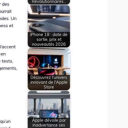
Révolutionnaires…
r des
urrait
ondes. Un
ness et
iPhone 18 : date de
sortie, prix et
nouveautés 2026
l’accent
 en
 tests,
ngements,
Découvrez l'univers
innovant de l'Apple
Store
Apple dévoile par
 qu’un
inadvertance ses