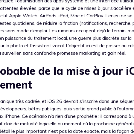
rquée, l’optimisation des apps système et une interface utilisat
attentes élevées, parce que le cycle de mises à jour s’accélère 
inclut Apple Watch, AirPods, iPad, Mac et CarPlay. L’enjeu ne se 
gestes quotidiens, de réduire la friction (notifications, recherche,
s sans mode d’emploi. Les rumeurs occupent déjà le terrain, mai
 puissance du traitement local, une guerre plus discrète sur la
 la photo et l’assistant vocal. L’objectif ici est de passer au cri
 à surveiller, sans confondre promesse marketing et gain réel.
robable de la mise à jour 
oiement
nique très cadrée, et iOS 26 devrait s’inscrire dans une séque
eloppeurs, bêtas publiques, puis sortie grand public à l’autom
iPhone. Ce scénario n’a rien d’une prophétie : il correspond à 
f clair de maturité logicielle au moment où la prochaine générat
 détail le plus important n’est pas la date exacte, mais la façon 