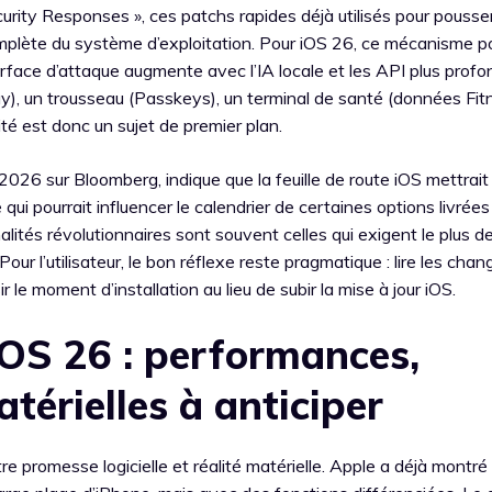
curity Responses », ces patchs rapides déjà utilisés pour pousse
omplète du système d’exploitation. Pour iOS 26, ce mécanisme po
urface d’attaque augmente avec l’IA locale et les API plus prof
y), un trousseau (Passkeys), un terminal de santé (données Fit
lité est donc un sujet de premier plan.
26 sur Bloomberg, indique que la feuille de route iOS mettrait 
qui pourrait influencer le calendrier de certaines options livrées
lités révolutionnaires sont souvent celles qui exigent le plus de
our l’utilisateur, le bon réflexe reste pragmatique : lire les cha
ir le moment d’installation au lieu de subir la mise à jour iOS.
OS 26 : performances,
térielles à anticiper
tre promesse logicielle et réalité matérielle. Apple a déjà montré