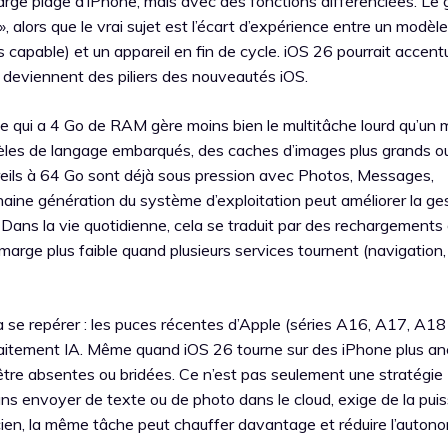
arge plage d’iPhone, mais avec des fonctions différenciées. Le 
», alors que le vrai sujet est l’écart d’expérience entre un modèl
 capable) et un appareil en fin de cycle. iOS 26 pourrait accent
s deviennent des piliers des nouveautés iOS.
 qui a 4 Go de RAM gère moins bien le multitâche lourd qu’un 
dèles de langage embarqués, des caches d’images plus grands o
reils à 64 Go sont déjà sous pression avec Photos, Messages,
haine génération du système d’exploitation peut améliorer la ges
 Dans la vie quotidienne, cela se traduit par des rechargements
 marge plus faible quand plusieurs services tournent (navigation,
 à se repérer : les puces récentes d’Apple (séries A16, A17, A18
raitement IA. Même quand iOS 26 tourne sur des iPhone plus an
être absentes ou bridées. Ce n’est pas seulement une stratégie
ans envoyer de texte ou de photo dans le cloud, exige de la pui
cien, la même tâche peut chauffer davantage et réduire l’autono