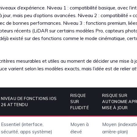
s niveaux d’expérience. Niveau 1 : compatibilité basique, avec l’in
 à jour, mais peu d’options avancées. Niveau 2 : compatibilité « 
vec de bonnes performances. Niveau 3 : fonctions premium, liée
capteurs récents (LiDAR sur certains modèles Pro, capteurs phot
 déjà existé sur des fonctions comme le mode cinématique, cert
 critères mesurables et utiles au moment de décider une mise à j
ce varient selon les modèles exacts, mais l’idée est de relier a
RISQUE
RISQUE SUR
NIVEAU DE FONCTIONS IOS
SUR
AUTONOMIE AP
26 ATTENDU
FLUIDITÉ
MISE À JOUR
Essentiel (interface,
Moyen à
Moyen (indexati
sécurité, apps système)
élevé
arrière-plan)