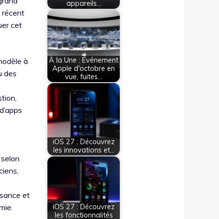
grand
appareils…
e récent
uer cet
À la Une : Événement
modèle à
Apple d'octobre en
u des
vue, fuites…
tion,
 d’apps
iOS 27 : Découvrez
les innovations et…
 selon
ciens,
ssance et
mie.
iOS 27 : Découvrez
les fonctionnalités