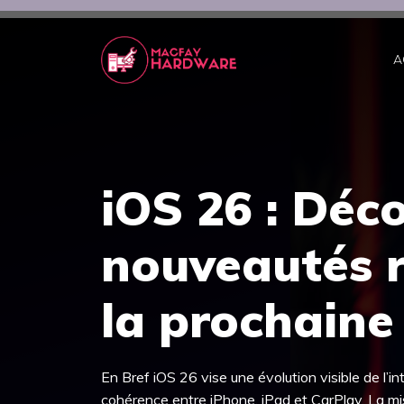
Aller
au
contenu
A
iOS 26 : Déco
nouveautés r
la prochaine
En Bref iOS 26 vise une évolution visible de l’i
cohérence entre iPhone, iPad et CarPlay. La mis