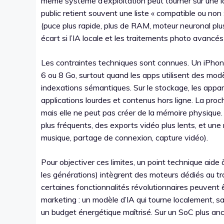
même système d’exploitation peut tourner sur une l
public retient souvent une liste « compatible ou non 
(puce plus rapide, plus de RAM, moteur neuronal plus
écart si l’IA locale et les traitements photo avancé
Les contraintes techniques sont connues. Un iPhone
6 ou 8 Go, surtout quand les apps utilisent des mo
indexations sémantiques. Sur le stockage, les appa
applications lourdes et contenus hors ligne. La proc
mais elle ne peut pas créer de la mémoire physique.
plus fréquents, des exports vidéo plus lents, et une
musique, partage de connexion, capture vidéo).
Pour objectiver ces limites, un point technique aide
les générations) intègrent des moteurs dédiés au t
certaines fonctionnalités révolutionnaires peuvent 
marketing : un modèle d’IA qui tourne localement, s
un budget énergétique maîtrisé. Sur un SoC plus an