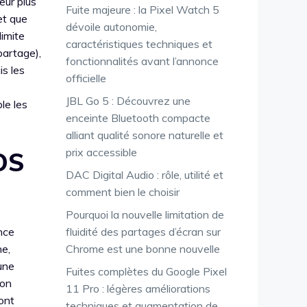
eur plus
Fuite majeure : la Pixel Watch 5
et que
dévoile autonomie,
limite
caractéristiques techniques et
 partage),
fonctionnalités avant l’annonce
s les
officielle
JBL Go 5 : Découvrez une
ble les
enceinte Bluetooth compacte
alliant qualité sonore naturelle et
prix accessible
iOS
DAC Digital Audio : rôle, utilité et
comment bien le choisir
Pourquoi la nouvelle limitation de
nce
fluidité des partages d’écran sur
ne,
Chrome est une bonne nouvelle
une
Fuites complètes du Google Pixel
ion
11 Pro : légères améliorations
dont
techniques et augmentation de