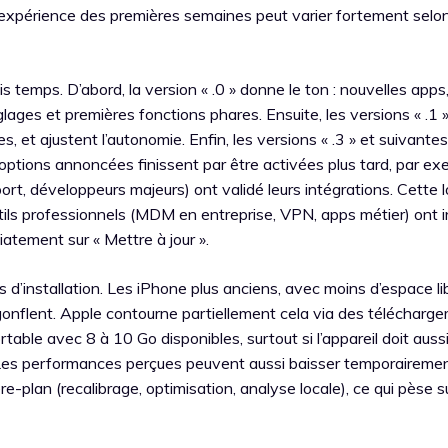
 l’expérience des premières semaines peut varier fortement selon
s temps. D’abord, la version « .0 » donne le ton : nouvelles apps
lages et premières fonctions phares. Ensuite, les versions « .1 » 
es, et ajustent l’autonomie. Enfin, les versions « .3 » et suivantes
 options annoncées finissent par être activées plus tard, par e
rt, développeurs majeurs) ont validé leurs intégrations. Cette 
outils professionnels (MDM en entreprise, VPN, apps métier) ont i
iatement sur « Mettre à jour ».
 d’installation. Les iPhone plus anciens, avec moins d’espace li
onflent. Apple contourne partiellement cela via des télécharg
ortable avec 8 à 10 Go disponibles, surtout si l’appareil doit aussi
. Les performances perçues peuvent aussi baisser temporairemen
re-plan (recalibrage, optimisation, analyse locale), ce qui pèse su