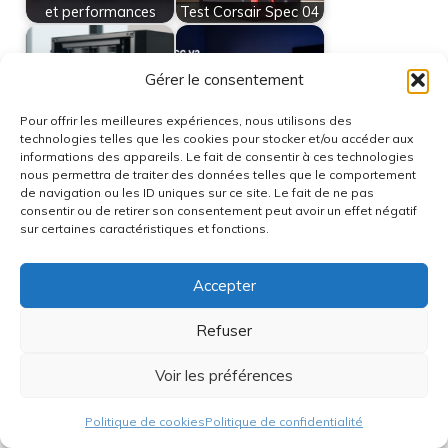
et performances
Test Corsair Spec 04
Gérer le consentement
Découvrez les
Pour offrir les meilleures expériences, nous utilisons des
Enermax : comment
nouveaux boîtiers
technologies telles que les cookies pour stocker et/ou accéder aux
choisir le bon
BO400CG V2 et
informations des appareils. Le fait de consentir à ces technologies
matériel pour votre…
X400CG…
nous permettra de traiter des données telles que le comportement
de navigation ou les ID uniques sur ce site. Le fait de ne pas
consentir ou de retirer son consentement peut avoir un effet négatif
sur certaines caractéristiques et fonctions.
Comparatif CPU : Les
Accepter
Meilleurs Processeurs
Gaming &…
Refuser
Catégories
Boîtiers PC
Voir les préférences
Étiquettes
boîtier design
,
boîtier rgb
,
nzxt h6 rgb+
,
performance
Politique de cookies
Politique de confidentialité
pc
,
test boîtier pc