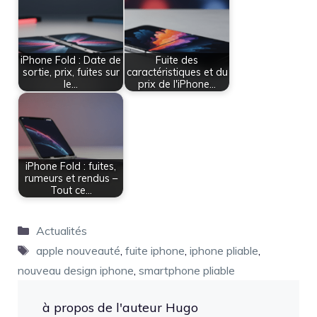
iPhone Fold : Date de
Fuite des
sortie, prix, fuites sur
caractéristiques et du
le…
prix de l'iPhone…
iPhone Fold : fuites,
rumeurs et rendus –
Tout ce…
Catégories
Actualités
Étiquettes
apple nouveauté
,
fuite iphone
,
iphone pliable
,
nouveau design iphone
,
smartphone pliable
à propos de l'auteur Hugo