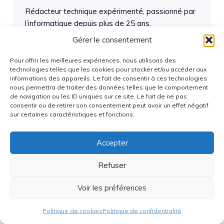
Rédacteur technique expérimenté, passionné par
l’informatique depuis plus de 25 ans.
J’accompagne les entreprises dans la création de
Gérer le consentement
documentations claires et accessibles, tout en
restant à l’affût des nouvelles technologies.
Pour offrir les meilleures expériences, nous utilisons des
technologies telles que les cookies pour stocker et/ou accéder aux
Rigoureux et curieux, j’aime vulgariser les
informations des appareils. Le fait de consentir à ces technologies
concepts complexes pour les rendre
nous permettra de traiter des données telles que le comportement
compréhensibles à tous.
de navigation ou les ID uniques sur ce site. Le fait de ne pas
consentir ou de retirer son consentement peut avoir un effet négatif
sur certaines caractéristiques et fonctions.
Articles du même auteur
Accepter
Articles récents
Refuser
Voir les préférences
AOC lance un écran gaming révolutionnaire 500
Hz avec changement de résolution instantané
Politique de cookies
Politique de confidentialité
Fuite sur la série Google Pixel 11 avant son