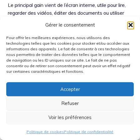
Le principal gain vient de l’écran interne, utile pour lire,
regarder des vidéos, éditer des documents ou utiliser
deux apps côte à côte. En mode fermé, l’écran externe
Gérer le consentement
conserverait un usage rapide à une main, ce qui évite de
déplier l’appareil à chaque interaction.
Pour offrir les meilleures expériences, nous utilisons des
technologies telles que les cookies pour stocker et/ou accéder aux
informations des appareils. Le fait de consentir à ces technologies
Vous pourriez aimer:
nous permettra de traiter des données telles que le comportement
de navigation ou les ID uniques sur ce site. Le fait de ne pas
consentir ou de retirer son consentement peut avoir un effet négatif
sur certaines caractéristiques et fonctions.
Accepter
iPhone Fold : Date de
iPhone Fold : si sa
Refuser
sortie, prix, fuites sur
sortie est prévue
le…
pour 2026,…
Voir les préférences
Politique de cookies
Politique de confidentialité