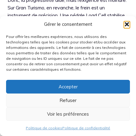
Donc, la progressivité aide, mais l’exigence est moindre.
Sur Gran Turismo, en revanche, le frein est un
instrument de précision. Une pédale Load Cell stabilise
les repères, car la pression devient la mesure principale.
Gérer le consentement
Cela rapproche l’expérience d’une conduite réelle.
Pour offrir les meilleures expériences, nous utilisons des
technologies telles que les cookies pour stocker et/ou accéder aux
Pour un joueur qui passe du pad au volant, la Load Cell
informations des appareils. Le fait de consentir à ces technologies
évite aussi un défaut fréquent : écraser le frein par
nous permettra de traiter des données telles que le comportement
de navigation ou les ID uniques sur ce site. Le fait de ne pas
manque de retour. Une fois la pression maîtrisée, la
consentir ou de retirer son consentement peut avoir un effet négatif
transition vers des voitures plus rapides devient plus
sur certaines caractéristiques et fonctions.
naturelle. Ainsi, quand un budget est limité, l’upgrade du
frein peut offrir un meilleur gain qu’un changement de
Accepter
base. Le hardware doit servir la technique, pas l’inverse.
Refuser
Shifter et frein à main : utiles,
Voir les préférences
mais pas indispensables pour
tous les jeux
Politique de cookies
Politique de confidentialité