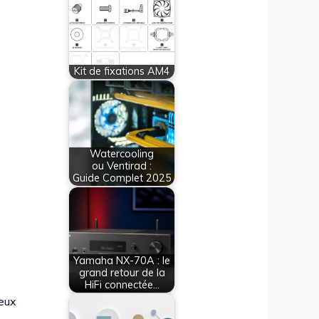
Kit de fixations AM4
Watercooling
ou Ventirad :
Guide Complet 2025
Yamaha NX-70A : le
grand retour de la
HiFi connectée…
meux