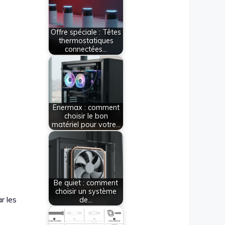
Offre spéciale : Têtes
thermostatiques
connectées…
Enermax : comment
choisir le bon
matériel pour votre…
Be quiet : comment
choisir un système
r les
de…