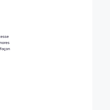
tesse
onores
 façon