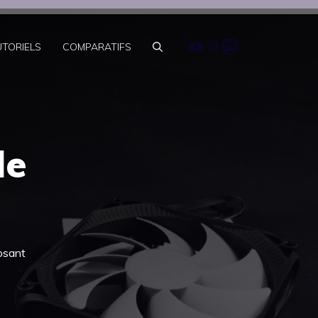
Youtube
Pinterest
Mastodon
UTORIELS
COMPARATIFS
le
posant