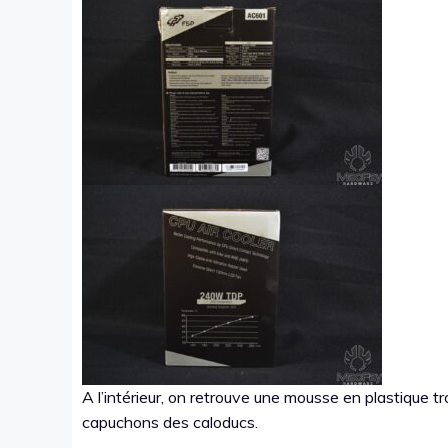
A l’intérieur, on retrouve une mousse en plastique tro
capuchons des caloducs.