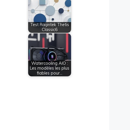
Test Raijintek Thetis
Classic6
Watercooling AIO :
Les modèles les plus
fiables pour…