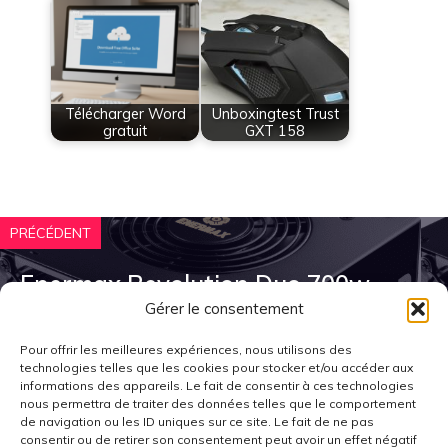
Télécharger Word
Unboxingtest Trust
gratuit
GXT 158
PRÉCÉDENT
Enermax Revolution Duo 700w
Gérer le consentement
Pour offrir les meilleures expériences, nous utilisons des
SUIVANT
technologies telles que les cookies pour stocker et/ou accéder aux
informations des appareils. Le fait de consentir à ces technologies
nous permettra de traiter des données telles que le comportement
[UNBOXING/TEST] Souris Trust
de navigation ou les ID uniques sur ce site. Le fait de ne pas
GXT 188, un nouveau départ pour
consentir ou de retirer son consentement peut avoir un effet négatif