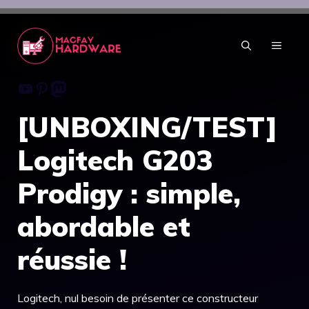
Aller
au
contenu
MENU
Youtube
Pinterest
Mastodon
[UNBOXING/TEST]
Logitech G203
Prodigy : simple,
abordable et
réussie !
Logitech, nul besoin de présenter ce constructeur