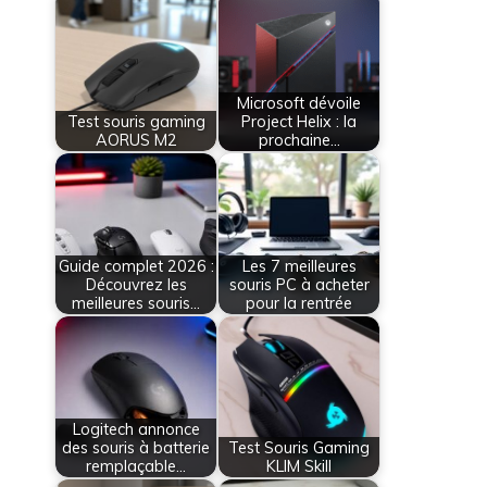
Microsoft dévoile
Test souris gaming
Project Helix : la
AORUS M2
prochaine…
Guide complet 2026 :
Les 7 meilleures
Découvrez les
souris PC à acheter
meilleures souris…
pour la rentrée
Logitech annonce
des souris à batterie
Test Souris Gaming
remplaçable…
KLIM Skill