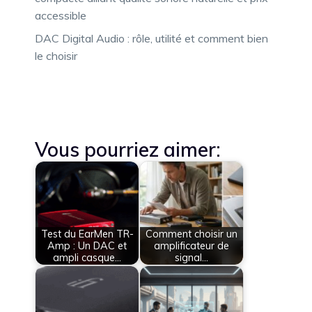
accessible
DAC Digital Audio : rôle, utilité et comment bien
le choisir
Vous pourriez aimer:
Test du EarMen TR-
Comment choisir un
Amp : Un DAC et
amplificateur de
ampli casque…
signal…