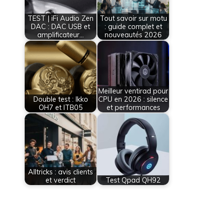
TEST | iFi Audio Zen
Tout savoir sur motu
DAC : DAC USB et
: guide complet et
amplificateur…
nouveautés 2026
Meilleur ventirad pour
Double test : Ikko
CPU en 2026 : silence
OH7 et ITB05
et performances
Alltricks : avis clients
et verdict
Test Qpad QH92