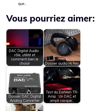
que…
Vous pourriez aimer:
DAC Digital Audio :
rôle, utilité et
comment bien le
choisir
Dossier audio Hi Res
Test du EarMen TR-
Dossier DAC Digital
Amp : Un DAC et
Analog Converter
ampli casque…