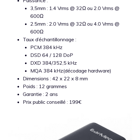
Puissance :
3,5mm : 1.4 Vrms @ 32Ω ou 2.0 Vrms @
600Ω
2.5mm : 2.0 Vrms @ 32Ω ou 4.0 Vrms @
600Ω
Taux d’échantillonnage :
PCM 384 kHz
DSD 64 / 128 DoP
DXD 384/352,5 kHz
MQA 384 kHz(décodage hardware)
Dimensions : 42 x 22 x 8 mm
Poids : 12 grammes
Garantie : 2 ans
Prix public conseillé : 199€