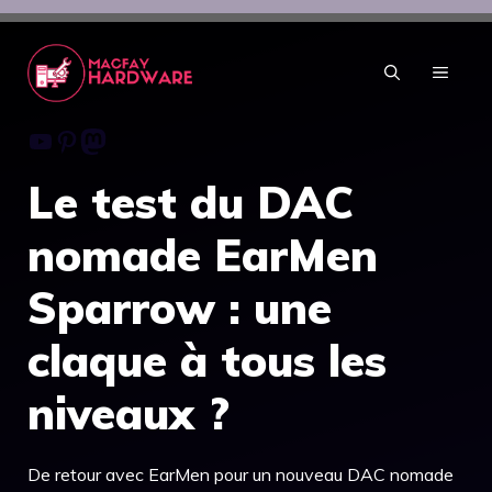
Aller
au
contenu
MENU
Youtube
Pinterest
Mastodon
Le test du DAC
nomade EarMen
Sparrow : une
claque à tous les
niveaux ?
De retour avec EarMen pour un nouveau DAC nomade