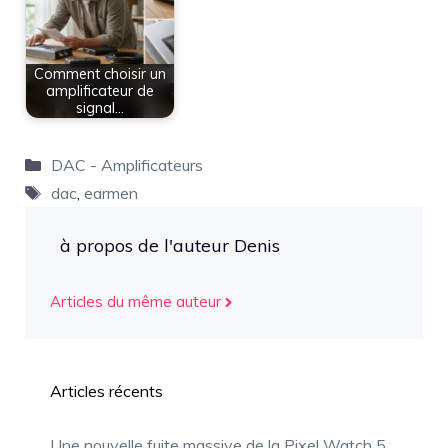
Comment choisir un
amplificateur de
signal…
Catégories
DAC - Amplificateurs
Étiquettes
dac
,
earmen
à propos de l'auteur Denis
Articles du même auteur
Articles récents
Une nouvelle fuite massive de la Pixel Watch 5