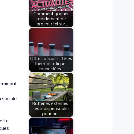
Comment gagner
rapidement de
l'argent réel sur…
Offre spéciale : Têtes
thermostatiques
connectées…
erminant.
n sociale
Batteries externes :
Les indispensables
pour ne…
Cette
lques