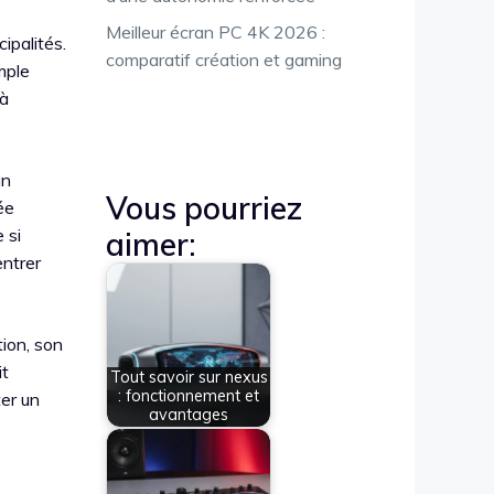
Meilleur écran PC 4K 2026 :
ipalités.
comparatif création et gaming
mple
 à
un
Vous pourriez
ée
 si
aimer:
entrer
tion, son
it
Tout savoir sur nexus
: fonctionnement et
ter un
avantages