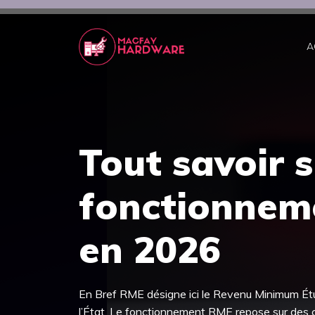
Aller
au
contenu
A
Tout savoir s
fonctionnem
en 2026
En Bref RME désigne ici le Revenu Minimum Étud
l’État. Le fonctionnement RME repose sur des cr