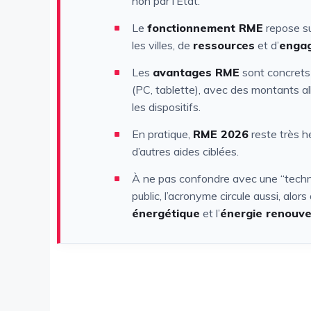
non par l’État.
Le
fonctionnement RME
repose su
les villes, de
ressources
et d’
engag
Les
avantages RME
sont concrets 
(PC, tablette), avec des montants a
les dispositifs.
En pratique,
RME 2026
reste très h
d’autres aides ciblées.
À ne pas confondre avec une “techn
public, l’acronyme circule aussi, alors 
énergétique
et l’
énergie renouve