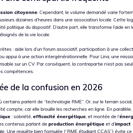
ssion citoyenne
. Cependant, le volume demandé varie fortem
sieurs dizaines d’heures dans une association locale. Cette log
té politique du dispositif. D’autre part, elle transforme l’aide en l
éloignés de la vie locale.
es : aide lors d’un forum associatif, participation à une collect
 ou appui à une action intergénérationnelle. Pour Lina, une miss
sable sur un CV. Par conséquent, la contrepartie n’est pas se
des compétences.
ée de la confusion en 2026
ù certains parlent de “technologie RME”. Or, sur le terrain social
té compte, car elle brouille les recherches en ligne. En parallèle,
tique
: sobriété,
efficacité énergétique
, et montée de l’
énerg
 des contenus parlant de
production énergétique
et d’
impact
iale. Une requête bien formulée (“RME étudiant CCAS”) évite ce 