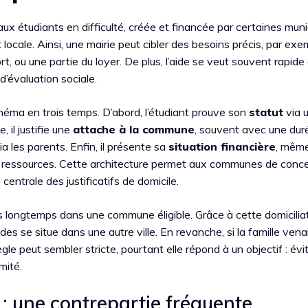
x étudiants en difficulté, créée et financée par certaines munic
locale. Ainsi, une mairie peut cibler des besoins précis, par exe
rt, ou une partie du loyer. De plus, l’aide se veut souvent rapide
’évaluation sociale.
éma en trois temps. D’abord, l’étudiant prouve son
statut
via 
, il justifie une
attache à la commune
, souvent avec une dur
a les parents. Enfin, il présente sa
situation financière
, même
 de ressources. Cette architecture permet aux communes de conc
e centrale des justificatifs de domicile.
puis longtemps dans une commune éligible. Grâce à cette domicilia
es se situe dans une autre ville. En revanche, si la famille vena
gle peut sembler stricte, pourtant elle répond à un objectif : évi
mité.
: une contrepartie fréquente