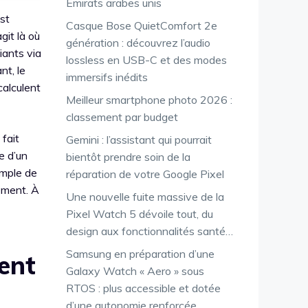
Émirats arabes unis
st
Casque Bose QuietComfort 2e
agit là où
génération : découvrez l’audio
iants via
lossless en USB-C et des modes
nt, le
immersifs inédits
calculent
Meilleur smartphone photo 2026 :
classement par budget
fait
Gemini : l’assistant qui pourrait
e d’un
bientôt prendre soin de la
emple de
réparation de votre Google Pixel
gement. À
Une nouvelle fuite massive de la
Pixel Watch 5 dévoile tout, du
design aux fonctionnalités santé…
Samsung en préparation d’une
ment
Galaxy Watch « Aero » sous
RTOS : plus accessible et dotée
d’une autonomie renforcée