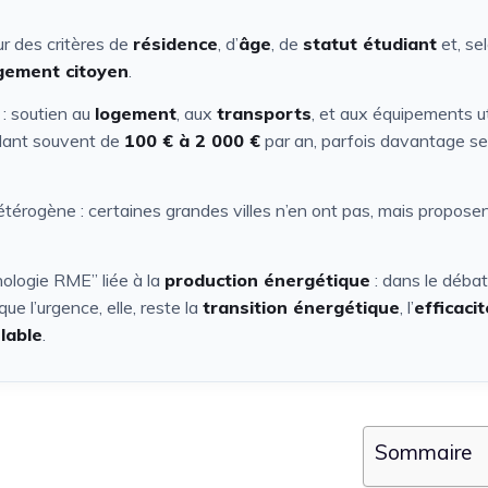
r des critères de
résidence
, d’
âge
, de
statut étudiant
et, se
ement citoyen
.
: soutien au
logement
, aux
transports
, et aux équipements ut
llant souvent de
100 € à 2 000 €
par an, parfois davantage se
étérogène : certaines grandes villes n’en ont pas, mais propose
ologie RME” liée à la
production énergétique
: dans le débat
que l’urgence, elle, reste la
transition énergétique
, l’
efficacit
lable
.
Sommaire