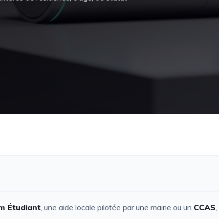
m Étudiant
, une aide locale pilotée par une mairie ou un
CCAS
,