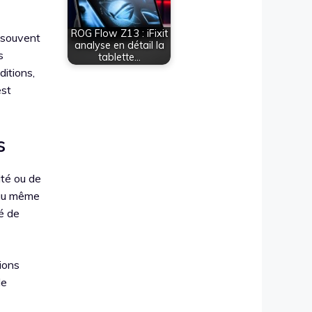
ROG Flow Z13 : iFixit
, souvent
analyse en détail la
s
tablette…
ditions,
est
s
ité ou de
 au même
té de
tions
le