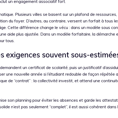
clut un engagement associatif fort.
matique. Plusieurs villes se basent sur un plafond de ressources
tion du foyer. D’autres, au contraire, versent un forfait à tous le
âge. Cette différence change le vécu : dans un modèle sous con
 une aide plus ajustée. Dans un modèle forfaitaire, la démarche 
ur tous.
des exigences souvent sous-estimée
emandent un certificat de scolarité, puis un justificatif d’assidu
er une nouvelle année si l’étudiant redouble de façon répétée
que de “contrat” : la collectivité investit, et attend une continui
anise son planning pour éviter les absences et garde les attesta
 solide n’est pas seulement “complet”, il est aussi cohérent dans 