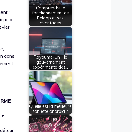
Comprendre le
ent :
fonctionnement de
Reloop et ses
ique a
avantages
evier
e,
ion dans
Royaume-Uni : le
gouvernement
ulement
expérimente des…
,
RME
Quelle est la meilleure
tablette android ?
ie
détour,