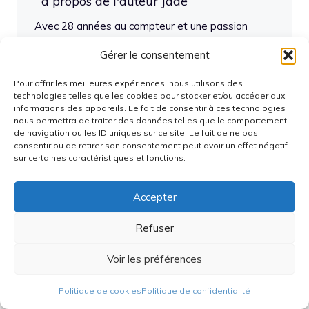
à propos de l'auteur Jade
Avec 28 années au compteur et une passion
débordante pour tout ce qui touche à la
Gérer le consentement
technologie, l’informatique et le hardware, je
m’éclate à bidouiller les dernières innovations et à
Pour offrir les meilleures expériences, nous utilisons des
partager mes découvertes. Toujours curieuse des
technologies telles que les cookies pour stocker et/ou accéder aux
nouveautés, je ne refuse jamais un bon challenge
informations des appareils. Le fait de consentir à ces technologies
nous permettra de traiter des données telles que le comportement
technique ou une discussion sur les tendances
de navigation ou les ID uniques sur ce site. Le fait de ne pas
high-tech !
consentir ou de retirer son consentement peut avoir un effet négatif
sur certaines caractéristiques et fonctions.
Articles du même auteur
Accepter
Refuser
Articles récents
Voir les préférences
Freebox : regarder l’IPTV sans coupure, réglages
et dépannage
Politique de cookies
Politique de confidentialité