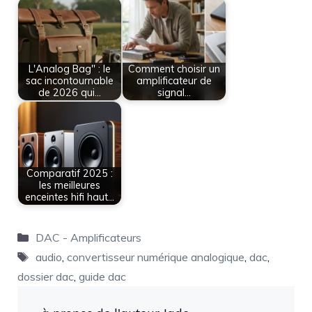
L'Analog Bag" : le
Comment choisir un
sac incontournable
amplificateur de
de 2026 qui…
signal…
Comparatif 2025 :
les meilleures
enceintes hifi haut…
Catégories
DAC - Amplificateurs
Étiquettes
audio
,
convertisseur numérique analogique
,
dac
,
dossier dac
,
guide dac