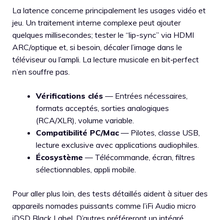
La latence concerne principalement les usages vidéo et
jeu. Un traitement interne complexe peut ajouter
quelques millisecondes; tester le “lip-sync” via HDMI
ARC/optique et, si besoin, décaler l’image dans le
téléviseur ou l’ampli. La lecture musicale en bit‑perfect
n’en souffre pas.
Vérifications clés
— Entrées nécessaires,
formats acceptés, sorties analogiques
(RCA/XLR), volume variable.
Compatibilité PC/Mac
— Pilotes, classe USB,
lecture exclusive avec applications audiophiles.
Écosystème
— Télécommande, écran, filtres
sélectionnables, appli mobile.
Pour aller plus loin, des tests détaillés aident à situer des
appareils nomades puissants comme l’iFi Audio micro
iDSD Black Label. D’autres préféreront un intégré