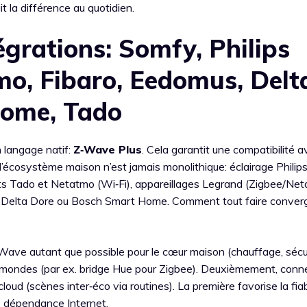
it la différence au quotidien.
égrations: Somfy, Philips
mo, Fibaro, Eedomus, Delt
Home, Tado
 langage natif:
Z‑Wave Plus
. Cela garantit une compatibilité 
 l’écosystème maison n’est jamais monolithique: éclairage Philip
ts Tado et Netatmo (Wi‑Fi), appareillages Legrand (Zigbee/Net
res Delta Dore ou Bosch Smart Home. Comment tout faire conver
Wave autant que possible pour le cœur maison (chauffage, sécur
res mondes (par ex. bridge Hue pour Zigbee). Deuxièmement, conn
ud (scènes inter‑éco via routines). La première favorise la fiab
ne dépendance Internet.