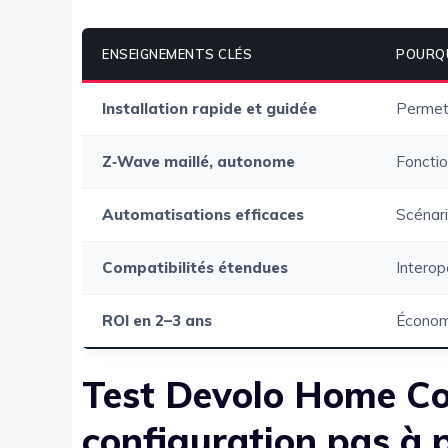
ENSEIGNEMENTS CLÉS
POURQU
Installation rapide et guidée
Permet
Z‑Wave maillé, autonome
Foncti
Automatisations efficaces
Scénari
Compatibilités étendues
Interop
ROI en 2–3 ans
Économ
Test Devolo Home Cont
configuration pas à 