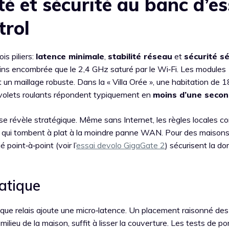
té et sécurité au banc d’es
trol
s piliers:
latence minimale
,
stabilité réseau
et
sécurité s
s encombrée que le 2,4 GHz saturé par le Wi‑Fi. Les modules
 un maillage robuste. Dans la « Villa Orée », une habitation de 
 volets roulants répondent typiquement en
moins d’une seco
se révèle stratégique. Même sans Internet, les règles locales c
d qui tombent à plat à la moindre panne WAN. Pour des maison
 point‑à‑point (voir l’
essai devolo GigaGate 2
) sécurisent la do
atique
que relais ajoute une micro‑latence. Un placement raisonné des
lieu de la maison, suffit à lisser la couverture. Les tests de po