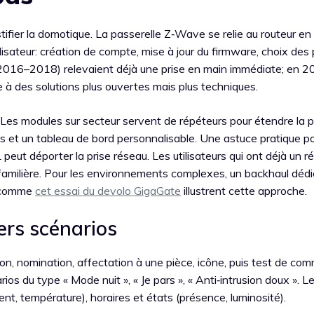
fier la domotique. La passerelle Z‑Wave se relie au routeur en
ilisateur: création de compte, mise à jour du firmware, choix des
(2016–2018) relevaient déjà une prise en main immédiate; en 2
e à des solutions plus ouvertes mais plus techniques.
. Les modules sur secteur servent de répéteurs pour étendre la p
ts et un tableau de bord personnalisable. Une astuce pratique p
 peut déporter la prise réseau. Les utilisateurs qui ont déjà un r
 familière. Pour les environnements complexes, un backhaul dédi
s comme
cet essai du devolo GigaGate
illustrent cette approche.
rs scénarios
ion, nomination, affectation à une pièce, icône, puis test de co
os du type « Mode nuit », « Je pars », « Anti‑intrusion doux ». L
, température), horaires et états (présence, luminosité).