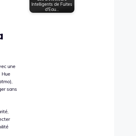
Intelligents de Fuites
d'Eau…
a
avec une
s Hue
atmo),
ger sans
ité,
ecter
ilité