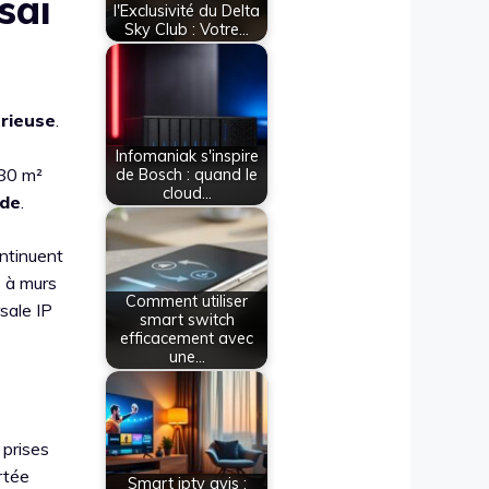
sai
l'Exclusivité du Delta
Sky Club : Votre…
érieuse
.
Infomaniak s'inspire
180 m²
de Bosch : quand le
cloud…
nde
.
ontinuent
s à murs
Comment utiliser
rsale IP
smart switch
efficacement avec
une…
 prises
rtée
Smart iptv avis :