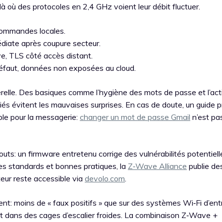
là où des protocoles en 2,4 GHz voient leur débit fluctuer.
commandes locales.
édiate après coupure secteur.
, TLS côté accès distant.
défaut, données non exposées au cloud.
serelle. Des basiques comme l’hygiène des mots de passe et l’act
iés évitent les mauvaises surprises. En cas de doute, un guide p
ple pour la messagerie:
changer un mot de passe Gmail
n’est pa
uts: un firmware entretenu corrige des vulnérabilités potentiell
les standards et bonnes pratiques, la
Z‑Wave Alliance
publie de
teur reste accessible via
devolo.com
.
nt: moins de « faux positifs » que sur des systèmes Wi‑Fi d’en
dans des cages d’escalier froides. La combinaison Z‑Wave +