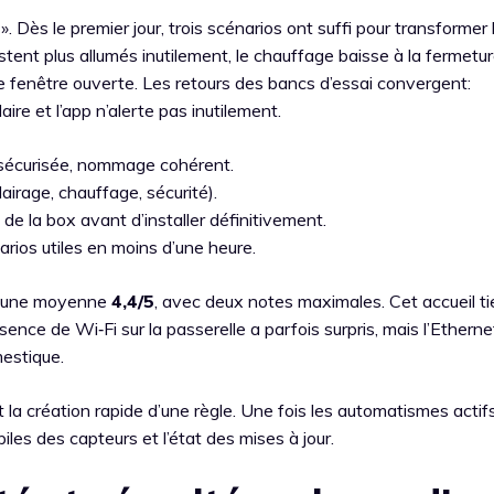
 ». Dès le premier jour, trois scénarios ont suffi pour transformer
stent plus allumés inutilement, le chauffage baisse à la fermetur
ne fenêtre ouverte. Les retours des bancs d’essai convergent:
laire et l’app n’alerte pas inutilement.
on sécurisée, nommage cohérent.
lairage, chauffage, sécurité).
té de la box avant d’installer définitivement.
rios utiles en moins d’une heure.
 une moyenne
4,4/5
, avec deux notes maximales. Cet accueil ti
’absence de Wi‑Fi sur la passerelle a parfois surpris, mais l’Ethern
estique.
t la création rapide d’une règle. Une fois les automatismes actifs
iles des capteurs et l’état des mises à jour.