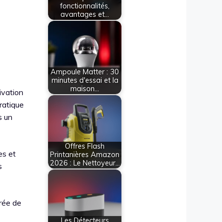
fonctionnalités,
avantages et…
Ampoule Matter : 30
minutes d'essai et la
maison…
ivation
ratique
s un
Offres Flash
es et
Printanières Amazon
2026 : Le Nettoyeur…
s
trée de
Les Détecteurs