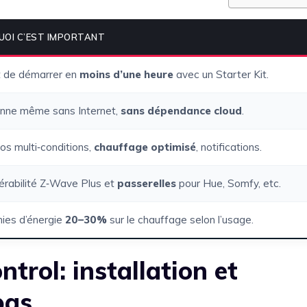
OI C’EST IMPORTANT
 de démarrer en
moins d’une heure
avec un Starter Kit.
onne même sans Internet,
sans dépendance cloud
.
os multi‑conditions,
chauffage optimisé
, notifications.
érabilité Z‑Wave Plus et
passerelles
pour Hue, Somfy, etc.
ies d’énergie
20–30%
sur le chauffage selon l’usage.
rol: installation et
pas