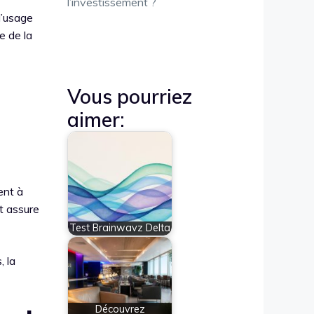
l’investissement ?
 l’usage
e de la
Vous pourriez
aimer:
ent à
et assure
Test Brainwavz Delta
, la
Découvrez