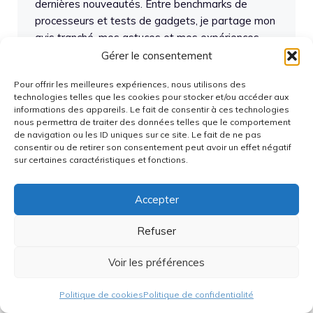
dernières nouveautés. Entre benchmarks de
processeurs et tests de gadgets, je partage mon
avis tranché, mes astuces et mes expériences
pour aider la communauté à s’équiper malin et
Gérer le consentement
rester à la pointe !
Pour offrir les meilleures expériences, nous utilisons des
technologies telles que les cookies pour stocker et/ou accéder aux
Articles du même auteur
informations des appareils. Le fait de consentir à ces technologies
nous permettra de traiter des données telles que le comportement
de navigation ou les ID uniques sur ce site. Le fait de ne pas
consentir ou de retirer son consentement peut avoir un effet négatif
sur certaines caractéristiques et fonctions.
Articles récents
Accepter
Framework Laptop 16 édition 2026 :
performance, réparabilité et modularité au
Refuser
rendez-vous, mais à quel coût ?
RTX 5070 qui fond : causes du connecteur
Voir les préférences
12VHPWR et prévention
Politique de cookies
Politique de confidentialité
AOC lance un écran gaming révolutionnaire 500