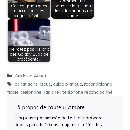
Comment his
Cartes graphiques
optimise la gestion
d'occasion : Les
des informations de
pièges à éviter…
santé
Ne ratez pas : le prix
des Galaxy Buds de
précédente…
Catégories
Guides d'Achat
Étiquettes
achat sans risque
,
guide pratique
,
reconditionné
fiable
,
téléphone pas cher
,
téléphone reconditionné
à propos de l'auteur Ambre
Blogueuse passionnée de tech et hardware
depuis plus de 10 ans, toujours à l’affût des