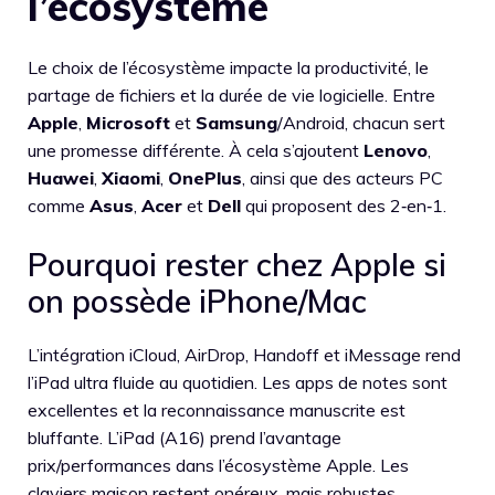
l’écosystème
Le choix de l’écosystème impacte la productivité, le
partage de fichiers et la durée de vie logicielle. Entre
Apple
,
Microsoft
et
Samsung
/Android, chacun sert
une promesse différente. À cela s’ajoutent
Lenovo
,
Huawei
,
Xiaomi
,
OnePlus
, ainsi que des acteurs PC
comme
Asus
,
Acer
et
Dell
qui proposent des 2‑en‑1.
Pourquoi rester chez Apple si
on possède iPhone/Mac
L’intégration iCloud, AirDrop, Handoff et iMessage rend
l’iPad ultra fluide au quotidien. Les apps de notes sont
excellentes et la reconnaissance manuscrite est
bluffante. L’iPad (A16) prend l’avantage
prix/performances dans l’écosystème Apple. Les
claviers maison restent onéreux, mais robustes.