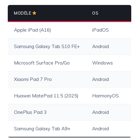
MODÈLE
OS
STY
Apple iPad (A16)
iPadOS
App
Samsung Galaxy Tab S10 FE+
Android
S P
Microsoft Surface Pro/Go
Windows
Sur
Xiaomi Pad 7 Pro
Android
Sty
Huawei MatePad 11.5 (2025)
HarmonyOS
M-P
OnePlus Pad 3
Android
Sty
Samsung Galaxy Tab A9+
Android
—