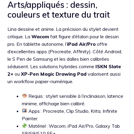
Arts/appliqués : dessin,
couleurs et texture du trait
Lina dessine et anime. La précision du stylet devient
critique. La
Wacom
fait figure d’étalon pour le dessin
pro. En tablette autonome, l’
iPad Air/Pro
offre
d’excellentes apps (Procreate, Affinity). Côté Android,
le S Pen de Samsung et les dalles bien calibrées
séduisent. Les solutions hybrides comme
ISKN Slate
2+
ou
XP-Pen Magic Drawing Pad
valorisent aussi
un workflow papier-numérique.
Requis : stylet sensible à l’inclinaison, latence
minime, affichage bien calibré.
Apps : Procreate, Clip Studio, Krita, Infinite
Painter.
Matériel : Wacom, iPad Air/Pro, Galaxy Tab
S8/S9/S10 FE+.