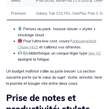
Milieu
iPad (A16), MatePad 11.5 (2025), OnePlus
Premium
Galaxy Tab S10 FE+, OnePlus Pad 3, Surf
Pensez au pack : housse clavier + stylet +
stockage cloud.
Pour l’ultra‑low cost, voyez l’
unboxing/test
Chuwi Hi10
et calibrez vos attentes.
En bibliothèque, un casque léger type
Jam V2
épargne la fatigue.
Un budget maîtrisé s’allie au juste besoin. La section
suivante porte sur le cœur du sujet : écrire, annoter, tenir
la journée et bouger vite entre deux cours.
Prise de notes et
productivité: stylets,