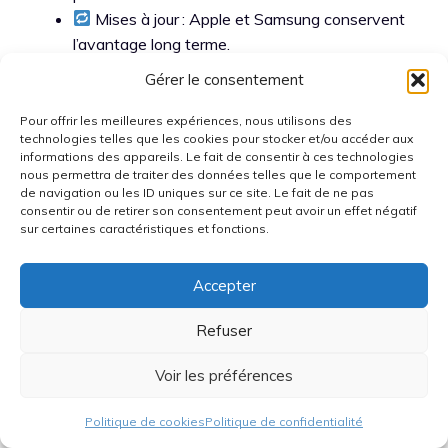
Mises à jour : Apple et Samsung conservent
l’avantage long terme.
IA : encore accessoire sur tablette d’étude,
Gérer le consentement
mais utile pour résumés locaux.
Pour offrir les meilleures expériences, nous utilisons des
Windows, Android, iPadOS :
technologies telles que les cookies pour stocker et/ou accéder aux
informations des appareils. Le fait de consentir à ces technologies
ce que disent les TD
nous permettra de traiter des données telles que le comportement
de navigation ou les ID uniques sur ce site. Le fait de ne pas
consentir ou de retirer son consentement peut avoir un effet négatif
En travaux dirigés, une
Microsoft Surface
ouvre les
sur certaines caractéristiques et fonctions.
portes des logiciels Windows. Android brille par
l’ouverture et la diversité matérielle (Lenovo, Xiaomi,
Accepter
OnePlus, Huawei). iPadOS conserve sa force dans la
stabilité des apps de création et la reconnaissance
Refuser
manuscrite.
Voir les préférences
Surface : meilleure compatibilité pro,
Politique de cookies
Politique de confidentialité
autonomie à surveiller selon la config.