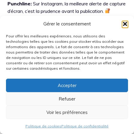
Punchline:
Sur Instagram, la meilleure alerte de capture
d’écran, c’est la prudence avant la publication.
Gérer le consentement
Vous pourriez aimer:
Pour offrir les meilleures expériences, nous utilisons des
technologies telles que les cookies pour stocker et/ou accéder aux
informations des appareils. Le fait de consentir à ces technologies
nous permettra de traiter des données telles que le comportement
de navigation ou les ID uniques sur ce site. Le fait de ne pas
consentir ou de retirer son consentement peut avoir un effet négatif
Impossible
sur certaines caractéristiques et fonctions.
d’actualiser le fil
Sms bloqué sur
Instagram : causes
android : comment
et…
savoir si vos…
Accepter
Refuser
Voir les préférences
Pavel Dourov,
créateur de
Telegram, dénonce
Resultats Giveaway
Politique de cookies
Politique de confidentialité
Emmanuel…
Drevo MFH