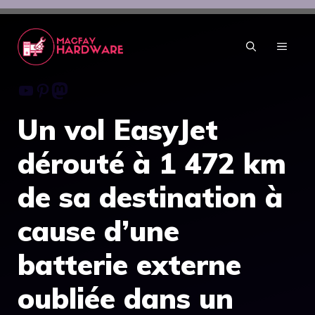
Aller
au
contenu
MENU
Youtube
Pinterest
Mastodon
Un vol EasyJet
dérouté à 1 472 km
de sa destination à
cause d’une
batterie externe
oubliée dans un