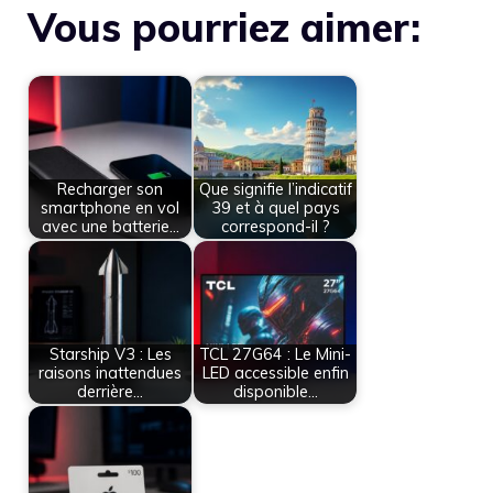
Vous pourriez aimer:
Recharger son
Que signifie l’indicatif
smartphone en vol
39 et à quel pays
avec une batterie…
correspond-il ?
Starship V3 : Les
TCL 27G64 : Le Mini-
raisons inattendues
LED accessible enfin
derrière…
disponible…