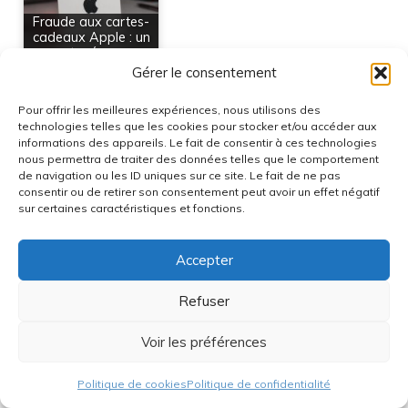
Fraude aux cartes-
cadeaux Apple : un
vaste réseau…
Gérer le consentement
Catégories
Actualités
Pour offrir les meilleures expériences, nous utilisons des
Étiquettes
technologies telles que les cookies pour stocker et/ou accéder aux
bagage avion
,
batterie externe oubliée
,
informations des appareils. Le fait de consentir à ces technologies
déroutement de vol
,
sécurité aérienne
,
vol easyjet
nous permettra de traiter des données telles que le comportement
de navigation ou les ID uniques sur ce site. Le fait de ne pas
consentir ou de retirer son consentement peut avoir un effet négatif
à propos de l'auteur Ambre
sur certaines caractéristiques et fonctions.
Blogueuse passionnée de tech et hardware
depuis plus de 10 ans, toujours à l’affût des
Accepter
dernières nouveautés. Entre benchmarks de
Refuser
processeurs et tests de gadgets, je partage mon
avis tranché, mes astuces et mes expériences
Voir les préférences
pour aider la communauté à s’équiper malin et
rester à la pointe !
Politique de cookies
Politique de confidentialité