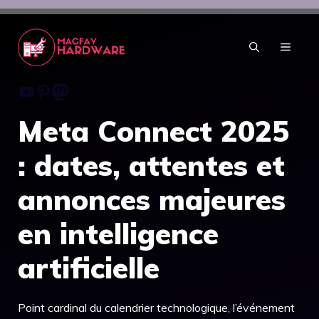
Aller
au
contenu
MENU
Youtube
Pinterest
Mastodon
Meta Connect 2025
: dates, attentes et
annonces majeures
en intelligence
artificielle
Point cardinal du calendrier technologique, l’événement