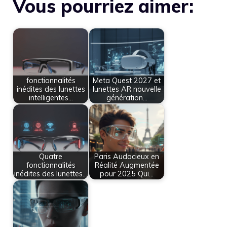
Vous pourriez aimer:
fonctionnalités
Meta Quest 2027 et
inédites des lunettes
lunettes AR nouvelle
intelligentes…
génération…
Quatre
Paris Audacieux en
fonctionnalités
Réalité Augmentée
inédites des lunettes…
pour 2025 Qui…