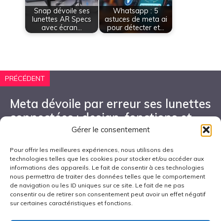
Snap dévoile ses
Whatsapp : 5
lunettes AR Specs
astuces de meta ai
avec écran…
pour détecter et…
PRÉCÉDENT
Meta dévoile par erreur ses lunettes
connectées : design, fonctions et
écran au programme
Gérer le consentement
Pour offrir les meilleures expériences, nous utilisons des
technologies telles que les cookies pour stocker et/ou accéder aux
informations des appareils. Le fait de consentir à ces technologies
SUIVANT
nous permettra de traiter des données telles que le comportement
de navigation ou les ID uniques sur ce site. Le fait de ne pas
Quelle est la meilleure tablette pour
consentir ou de retirer son consentement peut avoir un effet négatif
sur certaines caractéristiques et fonctions.
étudiant ?