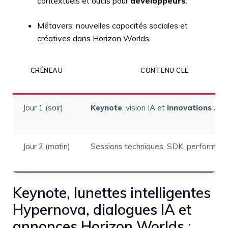
contextuels et outils pour
développeurs
.
Métavers: nouvelles capacités sociales et
créatives dans Horizon Worlds.
CRÉNEAU
CONTENU CLÉ
Jour 1 (soir)
Keynote
, vision IA et
innovations
AR/
Jour 2 (matin)
Sessions techniques, SDK, performan
Keynote, lunettes intelligentes
Hypernova, dialogues IA et
annonces Horizon Worlds :