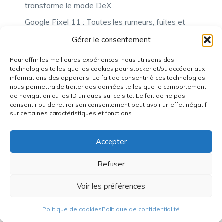
transforme le mode DeX
Google Pixel 11 : Toutes les rumeurs, fuites et
infos officielles
Gérer le consentement
Framework Laptop 16 édition 2026 :
Pour offrir les meilleures expériences, nous utilisons des
performance, réparabilité et modularité au
technologies telles que les cookies pour stocker et/ou accéder aux
rendez-vous, mais à quel coût ?
informations des appareils. Le fait de consentir à ces technologies
nous permettra de traiter des données telles que le comportement
RTX 5070 qui fond : causes du connecteur
de navigation ou les ID uniques sur ce site. Le fait de ne pas
12VHPWR et prévention
consentir ou de retirer son consentement peut avoir un effet négatif
sur certaines caractéristiques et fonctions.
AOC lance un écran gaming révolutionnaire 500
Hz avec changement de résolution instantané
Accepter
Fuite sur la série Google Pixel 11 avant son
lancement : prix estimés, caractéristiques
Refuser
techniques et disponibilité aux Émirats arabes
Voir les préférences
unis
Politique de cookies
Politique de confidentialité