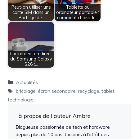
Peut-on utiliser une
Tablette ou
carte SIM dans un
ordinateur portable :
iPad : guide…
comment choisir le…
Lancement en direct
du Samsung Galaxy
S26 :…
Catégories
Actualités
Étiquettes
bricolage
,
écran secondaire
,
recyclage
,
tablet
,
technologie
à propos de l'auteur Ambre
Blogueuse passionnée de tech et hardware
depuis plus de 10 ans, toujours à l’affût des