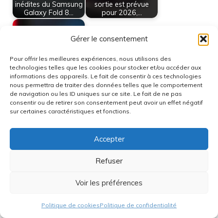
inédites du Samsung
sortie est prévue
Galaxy Fold 8…
pour 2026,…
Gérer le consentement
Pour offrir les meilleures expériences, nous utilisons des
technologies telles que les cookies pour stocker et/ou accéder aux
Google Pixel 11 Pro
informations des appareils. Le fait de consentir à ces technologies
Fold : date de sortie,
nous permettra de traiter des données telles que le comportement
…
de navigation ou les ID uniques sur ce site. Le fait de ne pas
consentir ou de retirer son consentement peut avoir un effet négatif
sur certaines caractéristiques et fonctions.
Catégories
Actualités
Étiquettes
apple iphone 18
,
infos iphone 18
,
iphone 18
,
nouvel
Accepter
iphone
,
rumeurs iphone 18
Refuser
à propos de l'auteur Hugo
Voir les préférences
Rédacteur technique expérimenté, passionné par
l’informatique depuis plus de 25 ans.
Politique de cookies
Politique de confidentialité
J’accompagne les entreprises dans la création de