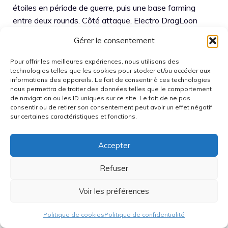
étoiles en période de guerre, puis une base farming
entre deux rounds. Côté attaque, Electro DragLoon
offre une prise en main rapide, tandis que l’hybride
Gérer le consentement
Reine + Mineurs/Cochons donne de meilleurs résultats
en GDC avec de l’entraînement.
Pour offrir les meilleures expériences, nous utilisons des
technologies telles que les cookies pour stocker et/ou accéder aux
informations des appareils. Le fait de consentir à ces technologies
Comment réduire les 3 étoiles
nous permettra de traiter des données telles que le comportement
subis sur un Village HDV 12
de navigation ou les ID uniques sur ce site. Le fait de ne pas
consentir ou de retirer son consentement peut avoir un effet négatif
sans tout reconstruire ?
sur certaines caractéristiques et fonctions.
La méthode la plus efficace est d’analyser 3 replays
Accepter
récents et de repérer un motif : même côté d’entrée,
Refuser
même type de siège, ou même timing de sorts. Ensuite,
un changement limité (déplacement de 2 pièges,
Voir les préférences
ajustement d’un compartiment, repositionnement d’un
souffleur d’air) suffit souvent à casser la routine
Politique de cookies
Politique de confidentialité
adverse.