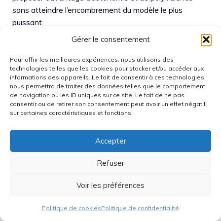
sans atteindre l’encombrement du modèle le plus
puissant.
Gérer le consentement
Quels tests simples
Pour offrir les meilleures expériences, nous utilisons des
permettent d’évaluer la qualité
technologies telles que les cookies pour stocker et/ou accéder aux
sonore avant achat ?
informations des appareils. Le fait de consentir à ces technologies
nous permettra de traiter des données telles que le comportement
de navigation ou les ID uniques sur ce site. Le fait de ne pas
consentir ou de retirer son consentement peut avoir un effet négatif
Il est utile d’écouter à faible puis à fort volume, de varier
sur certaines caractéristiques et fonctions.
les contenus (musique, voix, podcasts) et de tester
plusieurs placements (centre de pièce, près d’un mur,
Accepter
extérieur). Ensuite, il faut vérifier la stabilité de la
connectivité en Wi‑Fi et Bluetooth, ainsi que la synchro
Refuser
AirPlay 2 en multiroom si plusieurs enceintes sont
présentes.
Voir les préférences
Le port AUX et l’USB-C sont-
Politique de cookies
Politique de confidentialité