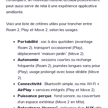
peut aussi servir de relai à une expérience applicative
améliorée.
Voici une liste de critères utiles pour trancher entre
Roam 2, Play et Move 2, selon les usages :
Portabilité
: sac à dos quotidien (avantage
Roam 2), transport occasionnel (Play),
déplacement “maison-jardin” (Move 2).
Autonomie
: sessions courtes ou recharge
fréquente (Roam 2), journées longues sans prise
(Play), usage prolongé avec base dédiée (Move
2).
Connectivité
: Bluetooth simple, ou mix Wi‑Fi +
AirPlay
+ services intégrés (Play et Move 2).
Puissance perçue
: fond sonore, ou couverture
d’un espace extérieur (Move 2 en tête).
Polyvalence “legacy”
: présence d’un
AUX
utile