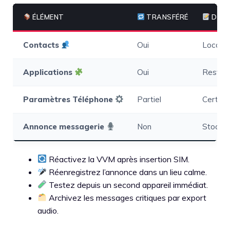
ÉLÉMENT
TRANSFÉRÉ
DÉTA
Contacts
Oui
Local +
Applications
Oui
Restaur
Paramètres Téléphone
Partiel
Certain
Annonce messagerie
Non
Stockée
Réactivez la VVM après insertion SIM.
Réenregistrez l’annonce dans un lieu calme.
Testez depuis un second appareil immédiat.
Archivez les messages critiques par export
audio.