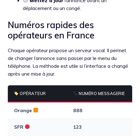
Mettez à jour
l’annonce avant un
déplacement ou un congé.
Numéros rapides des
opérateurs en France
Chaque opérateur propose un serveur vocal. Il permet
de changer l’annonce sans passer par le menu du
téléphone. La méthode est utile si l’interface a changé
après une mise à jour.
OPÉRATEUR
NUMÉRO MESSAGERIE
Orange
888
1 
SFR
123
2 