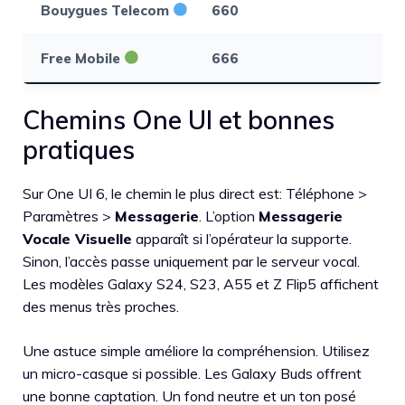
Bouygues Telecom
660
Gu
Free Mobile
666
Op
Chemins One UI et bonnes
pratiques
Sur One UI 6, le chemin le plus direct est: Téléphone >
Paramètres >
Messagerie
. L’option
Messagerie
Vocale Visuelle
apparaît si l’opérateur la supporte.
Sinon, l’accès passe uniquement par le serveur vocal.
Les modèles Galaxy S24, S23, A55 et Z Flip5 affichent
des menus très proches.
Une astuce simple améliore la compréhension. Utilisez
un micro-casque si possible. Les Galaxy Buds offrent
une bonne captation. Un fond neutre et un ton posé