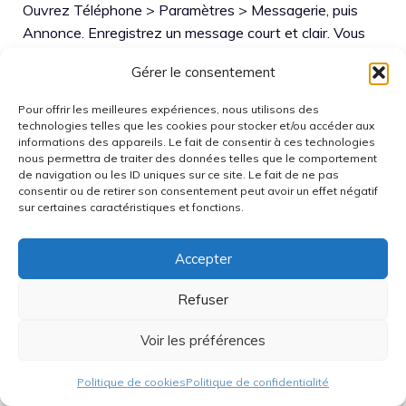
Ouvrez Téléphone > Paramètres > Messagerie, puis
Annonce. Enregistrez un message court et clair. Vous
pouvez aussi composer 888 (Orange), 123 (SFR), 660
Gérer le consentement
(Bouygues Telecom) ou 666 (Free Mobile) pour le faire
via le serveur.
Pour offrir les meilleures expériences, nous utilisons des
technologies telles que les cookies pour stocker et/ou accéder aux
Pourquoi la Messagerie Vocale
informations des appareils. Le fait de consentir à ces technologies
nous permettra de traiter des données telles que le comportement
Visuelle n’apparaît pas ?
de navigation ou les ID uniques sur ce site. Le fait de ne pas
consentir ou de retirer son consentement peut avoir un effet négatif
sur certaines caractéristiques et fonctions.
L’option n’est pas active sur votre ligne ou l’app
Téléphone n’est pas à jour. Activez la VVM côté
Accepter
opérateur, puis mettez à jour via Google Play et Galaxy
Store. Redémarrez ensuite le smartphone.
Refuser
Comment rallonger le délai
Voir les préférences
avant bascule vers la
Politique de cookies
Politique de confidentialité
messagerie ?