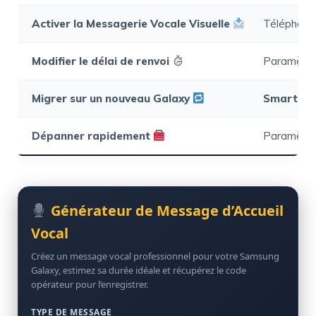
Activer la Messagerie Vocale Visuelle
Téléphone
Modifier le délai de renvoi
Paramètre
Migrer sur un nouveau Galaxy
Smart Sw
Dépanner rapidement
Paramètres
Générateur de Message d’Accueil
Vocal
Créez un message vocal professionnel pour votre Samsung
Galaxy, estimez sa durée idéale et récupérez le code
opérateur pour l’enregistrer.
TYPE DE MESSAGE