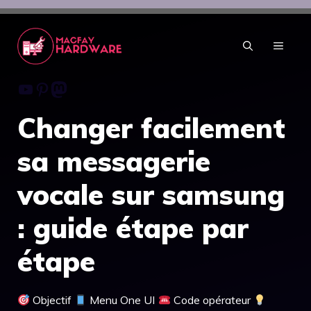
Aller
au
contenu
MENU
Youtube
Pinterest
Mastodon
Changer facilement
sa messagerie
vocale sur samsung
: guide étape par
étape
Objectif
Menu One UI
Code opérateur