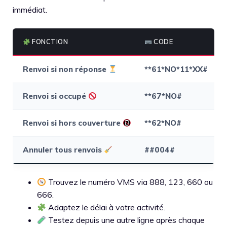
immédiat.
FONCTION
CODE
Renvoi si non réponse
**61*NO*11*XX#
Renvoi si occupé
**67*NO#
Renvoi si hors couverture
**62*NO#
Annuler tous renvois
##004#
Trouvez le numéro VMS via 888, 123, 660 ou
666.
Adaptez le délai à votre activité.
Testez depuis une autre ligne après chaque