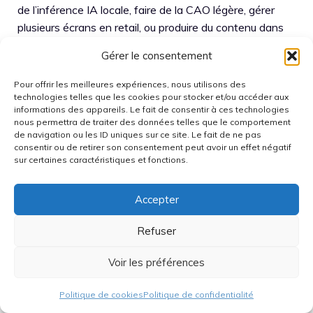
de l’inférence IA locale, faire de la CAO légère, gérer
plusieurs écrans en retail, ou produire du contenu dans
un studio réduit. L’époque où il fallait une tour pour tout
Gérer le consentement
faire recule nettement, ce qui résume bien l’
évolution
hardware
actuelle.
Pour offrir les meilleures expériences, nous utilisons des
technologies telles que les cookies pour stocker et/ou accéder aux
informations des appareils. Le fait de consentir à ces technologies
PCIe 5.0 x16, DDR5 et Energy
nous permettra de traiter des données telles que le comportement
Star : le mini format sans
de navigation ou les ID uniques sur ce site. Le fait de ne pas
consentir ou de retirer son consentement peut avoir un effet négatif
concessions essentielles
sur certaines caractéristiques et fonctions.
La présence d’un slot PCIe 5.0 x16 pour une carte
Accepter
double slot à profil bas est un choix ambitieux. Certes,
Refuser
l’offre de GPU low-profile est plus limitée, mais l’option
existe. Ainsi, un intégrateur peut ajouter une carte
Voir les préférences
spécialisée, par exemple pour affichage multi-écrans ou
accélération. Ensuite, le support de quatre modules
Politique de cookies
Politique de confidentialité
DDR5 aide à viser des capacités mémoire élevées,