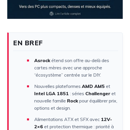
EN BREF
Asrock
étend son offre au-delà des
cartes mères avec une approche
“écosystème” centrée sur le DIY.
Nouvelles plateformes
AMD AM5
et
Intel LGA 1851
: séries
Challenger
et
nouvelle famille
Rock
pour équilibrer prix,
options et design.
Alimentations ATX et SFX avec
12V-
2×6
et protection thermique : priorité à