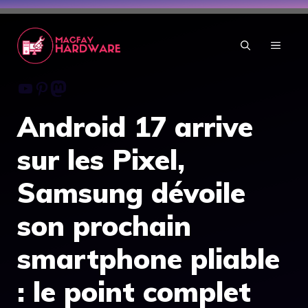
Aller
au
contenu
MENU
Youtube
Pinterest
Mastodon
Android 17 arrive
sur les Pixel,
Samsung dévoile
son prochain
smartphone pliable
: le point complet