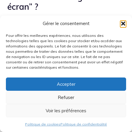
écran” ?
Les attentes se concentrent sur des critères pratiques :
Gérer le consentement
écran externe suffisamment confortable, pli moins
perceptible, charnière rassurante et autonomie proche
Pour offrir les meilleures expériences, nous utilisons des
technologies telles que les cookies pour stocker et/ou accéder aux
d’un premium classique. Les fonctions photo spécifiques
informations des appareils. Le fait de consentir à ces technologies
au pliable comptent, mais elles ne compensent pas un
nous permettra de traiter des données telles que le comportement
de navigation ou les ID uniques sur ce site. Le fait de ne pas
écart de qualité d’image face aux meilleurs modèles.
consentir ou de retirer son consentement peut avoir un effet négatif
L’intégration logicielle avec Android reste déterminante
sur certaines caractéristiques et fonctions.
sur la durée.
Accepter
Refuser les cookies et données
change-t-il vraiment
Refuser
l’expérience sur Android ?
Voir les préférences
Le refus de certains usages additionnels réduit surtout
Politique de cookies
Politique de confidentialité
la personnalisation. Les contenus et publicités