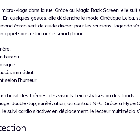
 micro-vlogs dans la rue. Grâce au Magic Back Screen, elle suit
. En quelques gestes, elle déclenche le mode Cinétique Leica, su
 second écran sert de guide discret pour les réunions: l’agenda s’
e un appel sans retourner le smartphone.
rière.
n bureau.
musique.
accès immédiat.
nt selon l’humeur.
teur choisit des thèmes, des visuels Leica stylisés ou des fonds
lumage: double-tap, surélévation, ou contact NFC. Grâce à HyperO
 le suivi cardio s’active; en déplacement, le lecteur multimédia s’
tection