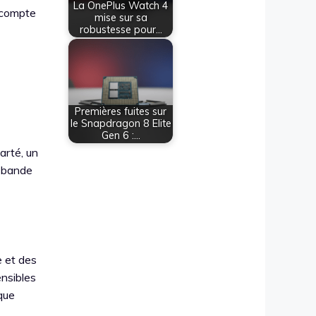
La OnePlus Watch 4
s compte
mise sur sa
robustesse pour…
Premières fuites sur
le Snapdragon 8 Elite
Gen 6 :…
arté, un
i-bande
e et des
ensibles
oque