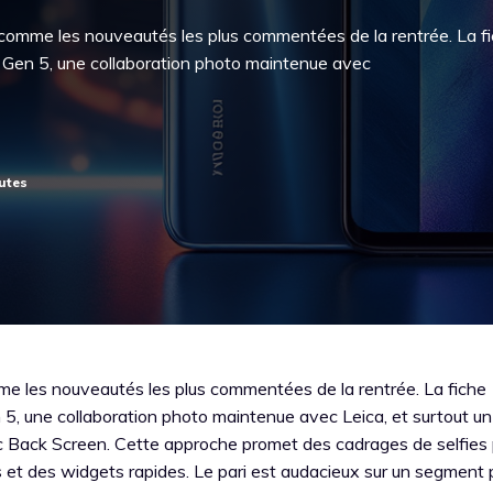
comme les nouveautés les plus commentées de la rentrée. La f
e Gen 5, une collaboration photo maintenue avec
e les nouveautés les plus commentées de la rentrée. La fiche
 5, une collaboration photo maintenue avec Leica, et surtout u
 Back Screen. Cette approche promet des cadrages de selfies 
tes et des widgets rapides. Le pari est audacieux sur un segment