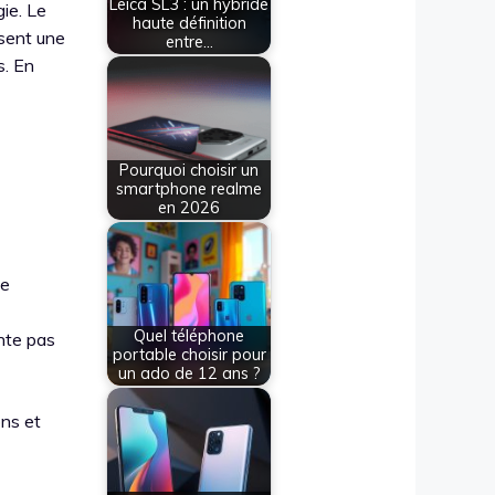
Leica SL3 : un hybride
ie. Le
haute définition
ssent une
entre…
s. En
Pourquoi choisir un
smartphone realme
en 2026
me
Quel téléphone
nte pas
portable choisir pour
un ado de 12 ans ?
ons et