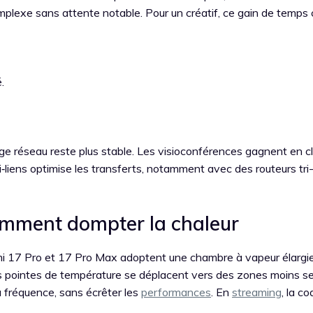
complexe sans attente notable. Pour un créatif, ce gain de temp
.
ge réseau reste plus stable. Les visioconférences gagnent en cl
multi‑liens optimise les transferts, notamment avec des routeurs tr
omment dompter la chaleur
omi 17 Pro et 17 Pro Max adoptent une chambre à vapeur élargi
les pointes de température se déplacent vers des zones moins s
a fréquence, sans écrêter les
performances
. En
streaming
, la c