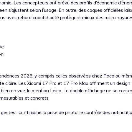
nomie. Les concepteurs ont prévu des profils d’économie d’énerg
en s’ajustent selon l’usage. En outre, des coques officielles lai
ons avec rebord caoutchouté protègent mieux des micro-rayure
ie.
on.
ux tendances 2025, y compris celles observées chez Poco ou mê
te claire. Les Xiaomi 17 Pro et 17 Pro Max affirment un design
bien en vue: la mention Leica. Le double affichage ne se conte
 mesurables et concrets.
stes. Ici, il fluidifie la prise de photo, le contrôle des notificati