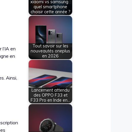
xiaomi vs samsung :
quel smartphone
choisir cette année ?
Tout savoir sur les
 l’IA en
nouveautés oneplus
gagne en
en 2026
s. Ainsi,
Lancement attendu
des OPPO F33 et
F33 Pro en Inde en…
nscription
les