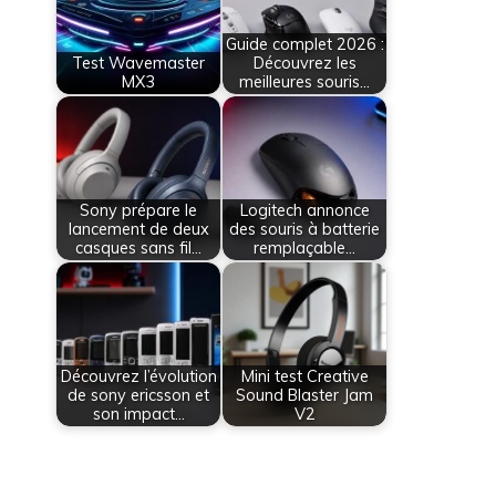
Guide complet 2026 :
Test Wavemaster
Découvrez les
MX3
meilleures souris…
Sony prépare le
Logitech annonce
lancement de deux
des souris à batterie
casques sans fil…
remplaçable…
Découvrez l’évolution
Mini test Creative
de sony ericsson et
Sound Blaster Jam
son impact…
V2