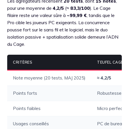
Les agrégateurs recensent
20 tests
, dont
15 notés
,
pour une moyenne de
4,2/5
(≈
83,3/100
). Le Cage
filaire reste une valeur sûre à
~99,99 €
, tandis que le
Pro cible les joueurs PC exigeants. La concurrence
pousse fort sur le sans fil et le logiciel, mais le duo
isolation passive + spatialisation solide demeure l’ADN
du Cage.
CRITÈRES
TEUFEL CAGE (FI
Note moyenne (20 tests, MAJ 2025)
≈ 4,2/5
Points forts
Robustesse, neut
Points faibles
Micro perfectib
Usages conseillés
PC de bureau, c