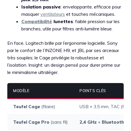
Isolation passive
: enveloppante, efficace pour
masquer
ventilateurs
et touches mécaniques.
Compatibilité
lunettes
: faible pression sur les
branches, utile pour filtres anti‑lumière bleue.
En face, Logitech brille par l’ergonomie logicielle, Sony
par le confort de l’INZONE H9, et JBL par ses arceaux
très souples; le Cage privilégie la robustesse et
l’isolation. Insight: un design pensé pour durer prime sur
le minimalisme ultraléger.
MODÈLE
POINTS CLÉS
Teufel Cage
(filaire)
USB + 3,5 mm, TAC (PC), s
Teufel Cage Pro
(sans fil)
2,4 GHz
+
Bluetooth
+ 