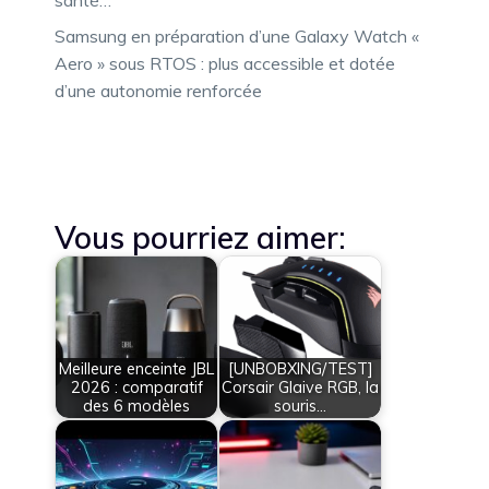
Samsung en préparation d’une Galaxy Watch «
Aero » sous RTOS : plus accessible et dotée
d’une autonomie renforcée
Vous pourriez aimer:
Meilleure enceinte JBL
[UNBOBXING/TEST]
2026 : comparatif
Corsair Glaive RGB, la
des 6 modèles
souris…