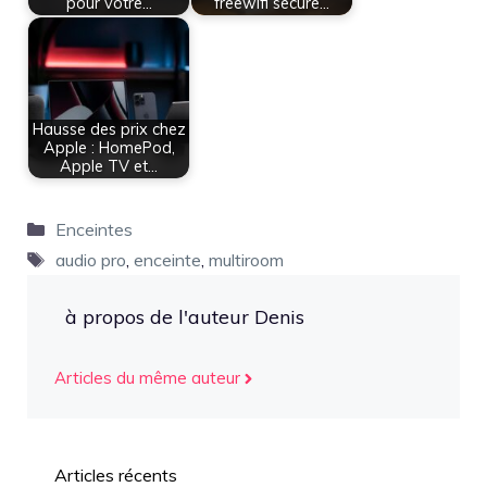
pour votre…
freewifi secure…
Hausse des prix chez
Apple : HomePod,
Apple TV et…
Catégories
Enceintes
Étiquettes
audio pro
,
enceinte
,
multiroom
à propos de l'auteur Denis
Articles du même auteur
Articles récents