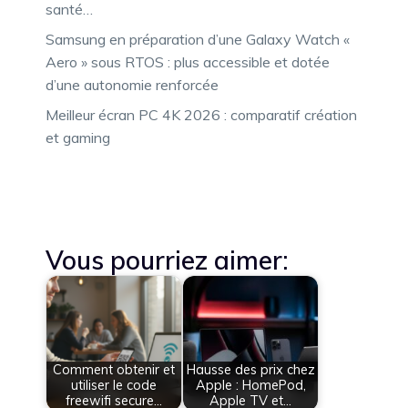
santé…
Samsung en préparation d’une Galaxy Watch «
Aero » sous RTOS : plus accessible et dotée
d’une autonomie renforcée
Meilleur écran PC 4K 2026 : comparatif création
et gaming
Vous pourriez aimer:
Comment obtenir et
Hausse des prix chez
utiliser le code
Apple : HomePod,
freewifi secure…
Apple TV et…