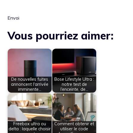
Envoi
Vous pourriez aimer:
De nouvelles fuites
Bose Lifestyle Ultra :
annoncent l'arrivée
notre test de
imminente…
l’enceinte, de…
Freebox ultra ou
Comment obtenir et
delta : laquelle choisir
utiliser le code