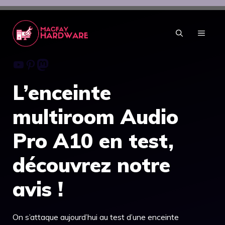
Aller
au
contenu
MENU
Youtube
Pinterest
Mastodon
L’enceinte
multiroom Audio
Pro A10 en test,
découvrez notre
avis !
On s’attaque aujourd’hui au test d’une enceinte