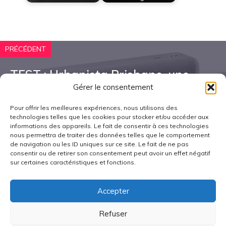
PRÉCÉDENT
TEST : Urbanista Brisbane, une
enceinte Bluetooth nomade à
Gérer le consentement
moins de 100€
Pour offrir les meilleures expériences, nous utilisons des
technologies telles que les cookies pour stocker et/ou accéder aux
informations des appareils. Le fait de consentir à ces technologies
nous permettra de traiter des données telles que le comportement
SUIVANT
de navigation ou les ID uniques sur ce site. Le fait de ne pas
consentir ou de retirer son consentement peut avoir un effet négatif
sur certaines caractéristiques et fonctions.
Test du clavier mionix wei
Accepter
Refuser
Politique de cookies (UE)
Contact
Mentions légales