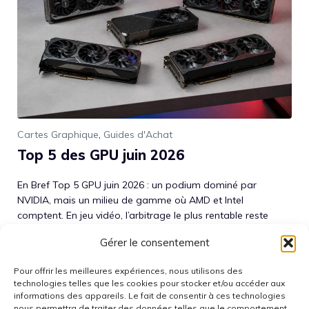
Cartes Graphique
,
Guides d'Achat
Top 5 des GPU juin 2026
En Bref Top 5 GPU juin 2026 : un podium dominé par
NVIDIA, mais un milieu de gamme où AMD et Intel
comptent. En jeu vidéo, l’arbitrage le plus rentable reste
souvent le 1440p avec 12 à 16 Go de VRAM, plutôt que la
Gérer le consentement
course à la 4K native. Le ray tracing est un bon test de
solidité d’architecture : ...
Lire la suite
Pour offrir les meilleures expériences, nous utilisons des
technologies telles que les cookies pour stocker et/ou accéder aux
informations des appareils. Le fait de consentir à ces technologies
nous permettra de traiter des données telles que le comportement