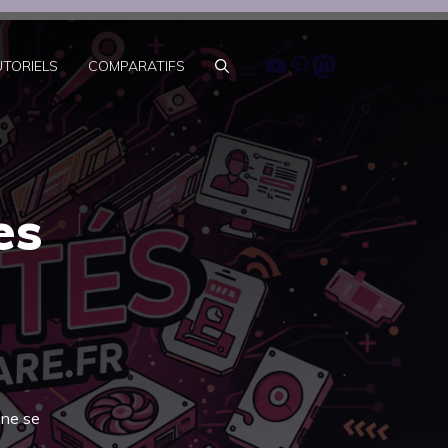
Youtube
Pinterest
Mastodon
UTORIELS
COMPARATIFS
es
 ne se