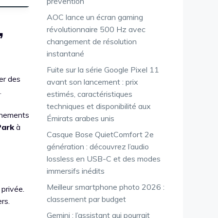
prévention
AOC lance un écran gaming
,
révolutionnaire 500 Hz avec
changement de résolution
instantané
Fuite sur la série Google Pixel 11
rer des
avant son lancement : prix
.
estimés, caractéristiques
techniques et disponibilité aux
vénements
Émirats arabes unis
Park
à
Casque Bose QuietComfort 2e
génération : découvrez l’audio
lossless en USB-C et des modes
immersifs inédits
Meilleur smartphone photo 2026 :
 privée.
classement par budget
rs.
Gemini : l’assistant qui pourrait