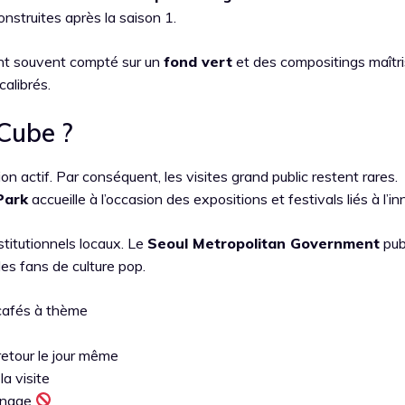
construites après la saison 1.
ont souvent compté sur un
fond vert
et des compositings maîtri
calibrés.
Cube ?
 actif. Par conséquent, les visites grand public restent rares.
Park
accueille à l’occasion des expositions et festivals liés à l’i
stitutionnels locaux. Le
Seoul Metropolitan Government
pub
es fans de culture pop.
 cafés à thème
retour le jour même
la visite
urnage