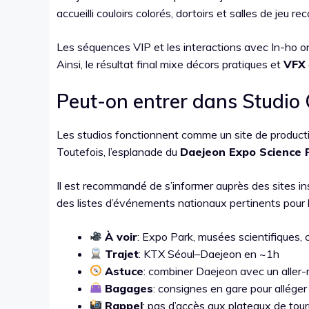
accueilli couloirs colorés, dortoirs et salles de jeu re
Les séquences VIP et les interactions avec In-ho 
Ainsi, le résultat final mixe décors pratiques et
VFX
Peut-on entrer dans Studio 
Les studios fonctionnent comme un site de production
Toutefois, l’esplanade du
Daejeon Expo Science 
Il est recommandé de s’informer auprès des sites in
des listes d’événements nationaux pertinents pour l
À voir
: Expo Park, musées scientifiques,
Trajet
: KTX Séoul–Daejeon en ~1h
Astuce
: combiner Daejeon avec un aller-
Bagages
: consignes en gare pour alléger 
Rappel
: pas d’accès aux plateaux de to