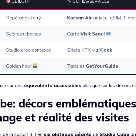
OBJECTIF
OUTILS/SERVICES
Repérages ferry
Korean Air
arrivée, eSIM, T-mo
Scènes urbaines
Carte
Visit Seoul
Studio area contexte
Billets KTX via
Klook
Golden hour
Taxis et
GetYourGuide
ppuie sur des
équivalents accessibles
plus que sur les décors s
ube: décors emblématiques
age et réalité des visites
s de la saison 3. Les
six plateaux géants
de
Studio Cube
on