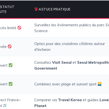
STATUT
ASTUCE PRATIQUE
SITE
Surveillez les événements publics du parc E
cès limité
Science
Optez pour des croisières côtières autour
ivée
d’Incheon
Consultez
Visit Seoul
et
Seoul Metropolit
vert
Government
vert
Combinez avec plage et sunset spot
rect France–
Comparer via
Travel Korea
et guides
Lone
CN
Planet