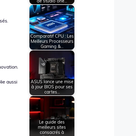
de studio one…
sés.
Comparatif CPU : Les
Meilleurs Processeurs
Gaming &…
nnovation.
lie aussi
ASUS lance une mise
à jour BIOS pour ses
cartes…
Le guide des
meilleurs sites
consacrés à