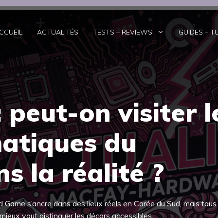
CCUEIL
ACTUALITÉS
TESTS – REVIEWS
GUIDES – T
peut-on visiter l
atiques du
s la réalité ?
uid Game s’ancre dans des lieux réels en Corée du Sud, mais tous
e, mieux vaut distinguer les décors accessibles,