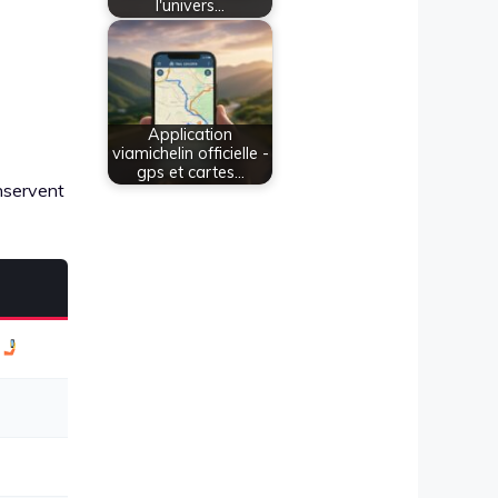
l'univers…
Application
viamichelin officielle -
gps et cartes…
onservent