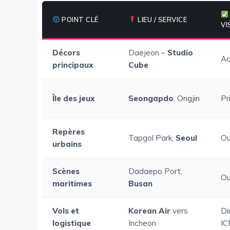
POINT CLÉ
LIEU / SERVICE
VI
Décors
Daejeon –
Studio
Ac
principaux
Cube
Île des jeux
Seongapdo
, Ongjin
Pr
Repères
Tapgol Park,
Seoul
Ou
urbains
Scènes
Dadaepo Port,
Ou
maritimes
Busan
Vols et
Korean Air
vers
Di
logistique
Incheon
I