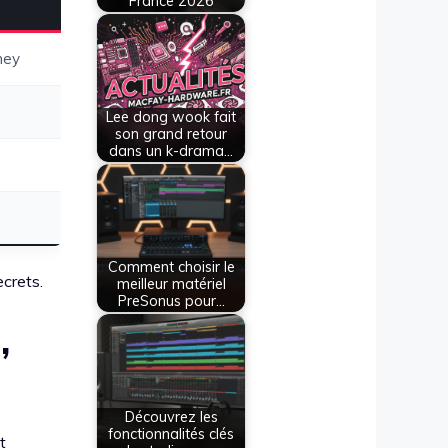
France 2026
ney
Lee dong wook fait
son grand retour
dans un k-drama…
Comment choisir le
ecrets.
meilleur matériel
PreSonus pour…
,
Découvrez les
fonctionnalités clés
t