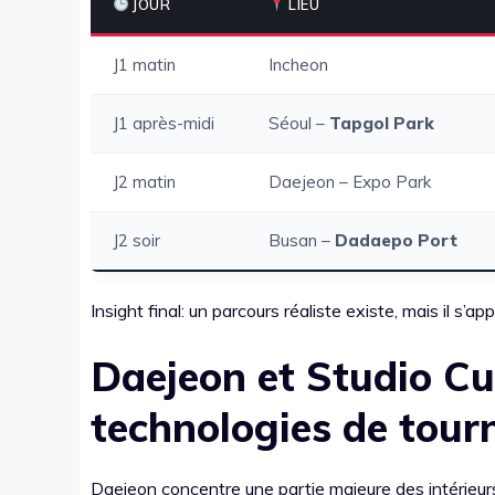
JOUR
LIEU
J1 matin
Incheon
J1 après-midi
Séoul –
Tapgol Park
J2 matin
Daejeon – Expo Park
J2 soir
Busan –
Dadaepo Port
Insight final: un parcours réaliste existe, mais il s’a
Daejeon et Studio C
technologies de tourn
Daejeon concentre une partie majeure des intérieur