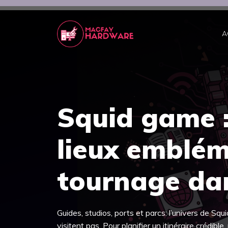
Aller
au
contenu
A
Squid game : 
lieux emblém
tournage dan
Guides, studios, ports et parcs: l’univers de Sq
visitent pas. Pour planifier un itinéraire crédibl