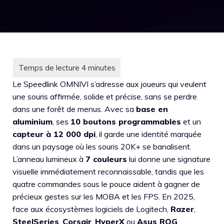
Le Speedlink OMNIVI s’adresse aux joueurs qui veulent
une souris affirmée, solide et précise, sans se perdre
dans une forêt de menus. Avec sa
base en
aluminium
, ses
10 boutons programmables
et un
capteur à 12 000 dpi
, il garde une identité marquée
dans un paysage où les souris 20K+ se banalisent.
L’anneau lumineux à
7 couleurs
lui donne une signature
visuelle immédiatement reconnaissable, tandis que les
quatre commandes sous le pouce aident à gagner de
précieux gestes sur les MOBA et les FPS. En 2025,
face aux écosystèmes logiciels de Logitech,
Razer
,
SteelSeries
,
Corsair
,
HyperX
ou
Asus ROG
,