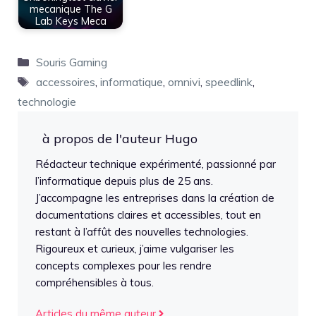
mecanique The G
Lab Keys Meca
Catégories
Souris Gaming
Étiquettes
accessoires
,
informatique
,
omnivi
,
speedlink
,
technologie
à propos de l'auteur Hugo
Rédacteur technique expérimenté, passionné par
l’informatique depuis plus de 25 ans.
J’accompagne les entreprises dans la création de
documentations claires et accessibles, tout en
restant à l’affût des nouvelles technologies.
Rigoureux et curieux, j’aime vulgariser les
concepts complexes pour les rendre
compréhensibles à tous.
Articles du même auteur