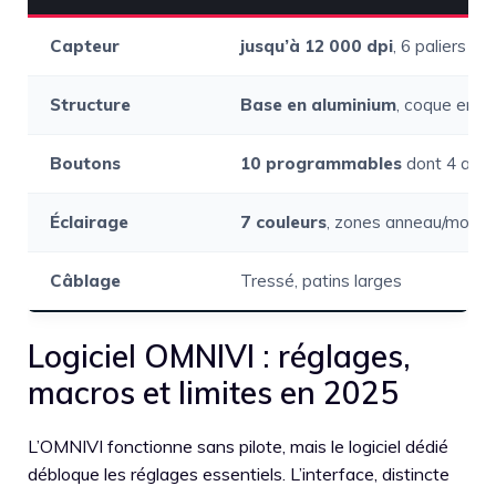
Capteur
jusqu’à 12 000 dpi
, 6 paliers a
Structure
Base en aluminium
, coque ergo
Boutons
10 programmables
dont 4 au 
Éclairage
7 couleurs
, zones anneau/molett
Câblage
Tressé, patins larges
Logiciel OMNIVI : réglages,
macros et limites en 2025
L’OMNIVI fonctionne sans pilote, mais le logiciel dédié
débloque les réglages essentiels. L’interface, distincte