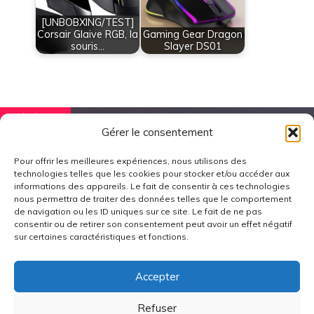
[UNBOBXING/TEST]
Corsair Glaive RGB, la
Gaming Gear Dragon
souris…
Slayer DS01
PRÉCÉDENT
Gérer le consentement
Test Urbanista Miami
Pour offrir les meilleures expériences, nous utilisons des
technologies telles que les cookies pour stocker et/ou accéder aux
informations des appareils. Le fait de consentir à ces technologies
nous permettra de traiter des données telles que le comportement
SUIVANT
de navigation ou les ID uniques sur ce site. Le fait de ne pas
consentir ou de retirer son consentement peut avoir un effet négatif
sur certaines caractéristiques et fonctions.
Test Gunnar RPG Razer
Accepter
Refuser