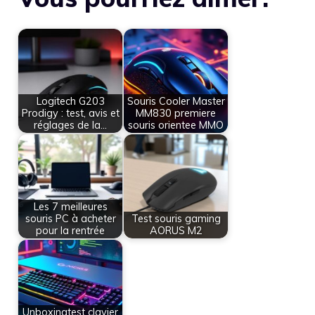
Logitech G203
Souris Cooler Master
Prodigy : test, avis et
MM830 premiere
réglages de la…
souris orientee MMO
Les 7 meilleures
souris PC à acheter
Test souris gaming
pour la rentrée
AORUS M2
Unboxingtest clavier