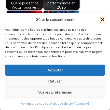
Quelle puissance
performances en
(Watts) pour les…
2026
Gérer le consentement
Pour offrir les meilleures expériences, nous utilisons des
technologies telles que les cookies pour stocker et/ou accéder aux
informations des appareils. Le fait de consentir à ces technologies
Top 5 des GPU juin
Test LC Power LC750
nous permettra de traiter des données telles que le comportement
2026
V2 31
de navigation ou les ID uniques sur ce site. Le fait de ne pas
consentir ou de retirer son consentement peut avoir un effet négatif
sur certaines caractéristiques et fonctions.
Accepter
Découvrez les secrets
de l’arctic et son
Refuser
impact sur…
Voir les préférences
Catégories
Cartes Graphique
Étiquettes
carte graphique
,
connecteur
,
fonte du connecteur
,
Politique de cookies
Politique de confidentialité
rival
,
RTX 5090