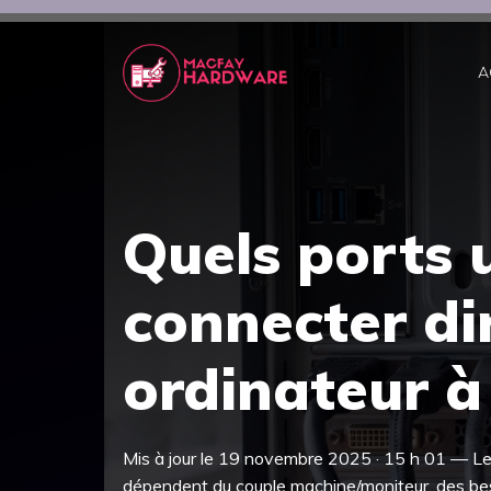
Aller
au
contenu
A
Quels ports u
connecter di
ordinateur à
Mis à jour le 19 novembre 2025 · 15 h 01 — Les
dépendent du couple machine/moniteur, des besoi