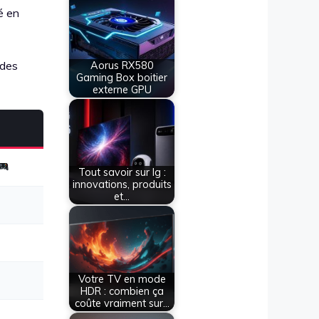
é en
 des
Aorus RX580
Gaming Box boitier
externe GPU
Tout savoir sur lg :
innovations, produits
et…
Votre TV en mode
HDR : combien ça
coûte vraiment sur…