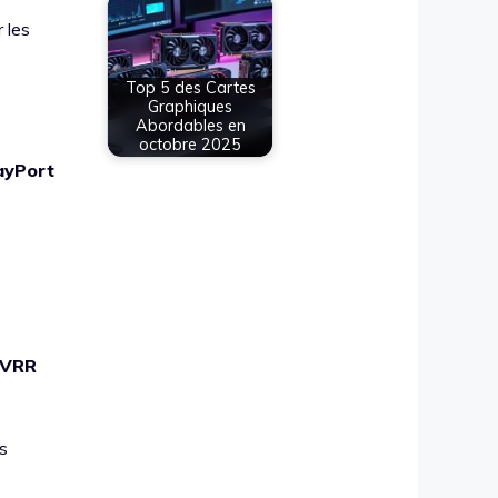
 les
Top 5 des Cartes
Graphiques
Abordables en
octobre 2025
ayPort
VRR
s