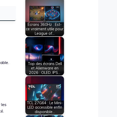
Écrans 360Hz : Est-
ce vraiment utile pour
League of…
able.
Top des écrans Dell
et Alienware en
2026 : OLED, IPS…
TCL 27G64 : Le Mini-
 les
LED accessible enfin
é.
disponible…