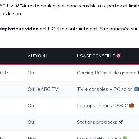
 60 Hz.
VGA
reste analogique, donc sensible aux pertes et limit
as le son.
daptateur vidéo
actif. Cette contrainte doit être anticipée sur
AUDIO
USAGE CONSEILLÉ
0 Hz
Oui
Gaming PC haut de gamme
Oui (eARC TV)
TV + consoles + PC salon
Oui
Laptops, écrans USB-C
Oui
Stations pro/docks
Hz
Non
Compatibilité legacy