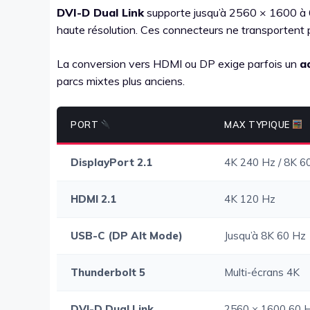
DVI-D Dual Link
supporte jusqu’à 2560 × 1600 à
haute résolution. Ces connecteurs ne transportent p
La conversion vers HDMI ou DP exige parfois un
a
parcs mixtes plus anciens.
PORT
MAX TYPIQUE
DisplayPort 2.1
4K 240 Hz / 8K 6
HDMI 2.1
4K 120 Hz
USB-C (DP Alt Mode)
Jusqu’à 8K 60 Hz
Thunderbolt 5
Multi-écrans 4K
DVI-D Dual Link
2560 × 1600 60 