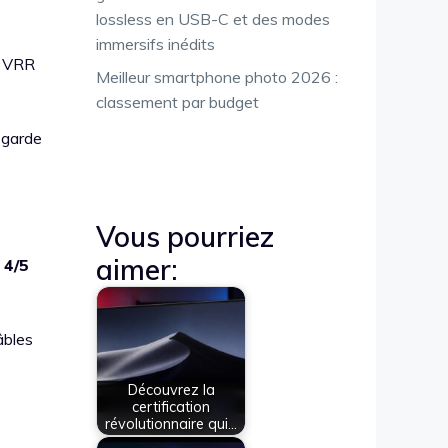
lossless en USB-C et des modes
immersifs inédits
e VRR
Meilleur smartphone photo 2026 :
classement par budget
 garde
Vous pourriez
aimer:
 4/5
âbles
Découvrez la
certification
révolutionnaire qui…