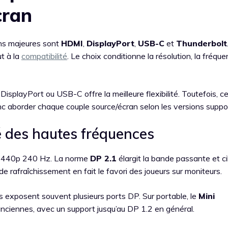
cran
ons majeures sont
HDMI
,
DisplayPort
,
USB-C
et
Thunderbolt
t à la
compatibilité
. Le choix conditionne la résolution, la fréque
DisplayPort ou USB-C offre la meilleure flexibilité. Toutefois, c
donc aborder chaque couple source/écran selon les versions suppo
lié des hautes fréquences
 1440p 240 Hz. La norme
DP 2.1
élargit la bande passante et ci
e rafraîchissement en fait le favori des joueurs sur moniteurs.
 exposent souvent plusieurs ports DP. Sur portable, le
Mini
nciennes, avec un support jusqu’au DP 1.2 en général.