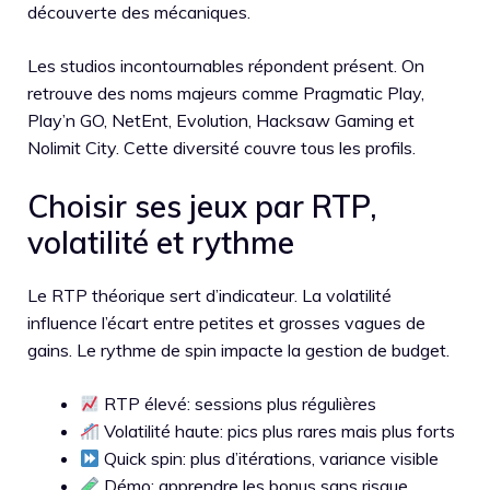
découverte des mécaniques.
Les studios incontournables répondent présent. On
retrouve des noms majeurs comme Pragmatic Play,
Play’n GO, NetEnt, Evolution, Hacksaw Gaming et
Nolimit City. Cette diversité couvre tous les profils.
Choisir ses jeux par RTP,
volatilité et rythme
Le RTP théorique sert d’indicateur. La volatilité
influence l’écart entre petites et grosses vagues de
gains. Le rythme de spin impacte la gestion de budget.
RTP élevé: sessions plus régulières
Volatilité haute: pics plus rares mais plus forts
Quick spin: plus d’itérations, variance visible
Démo: apprendre les bonus sans risque