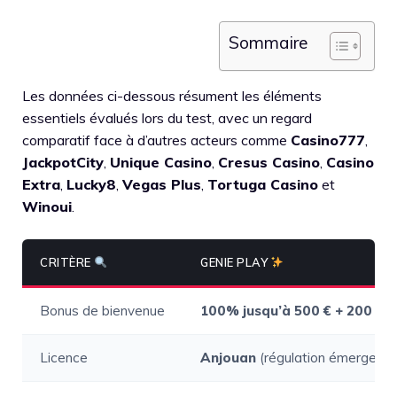
Sommaire
Les données ci-dessous résument les éléments
essentiels évalués lors du test, avec un regard
comparatif face à d’autres acteurs comme
Casino777
,
JackpotCity
,
Unique Casino
,
Cresus Casino
,
Casino
Extra
,
Lucky8
,
Vegas Plus
,
Tortuga Casino
et
Winoui
.
CRITÈRE
GENIE PLAY
Bonus de bienvenue
100% jusqu’à 500 € + 200 FS
Licence
Anjouan
(régulation émergente