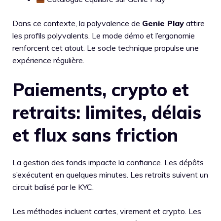
Dans ce contexte, la polyvalence de
Genie Play
attire
les profils polyvalents. Le mode démo et l’ergonomie
renforcent cet atout. Le socle technique propulse une
expérience régulière.
Paiements, crypto et
retraits: limites, délais
et flux sans friction
La gestion des fonds impacte la confiance. Les dépôts
s’exécutent en quelques minutes. Les retraits suivent un
circuit balisé par le KYC.
Les méthodes incluent cartes, virement et crypto. Les