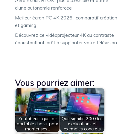
Aero » sous RTOS : plus accessible et dotée
d’une autonomie renforcée
Meilleur écran PC 4K 2026 : comparatif création
et gaming
Découvrez ce vidéoprojecteur 4K au contraste
époustouflant, prêt à supplanter votre télévision
Vous pourriez aimer:
Youtubeur : quel pc
Que signifie 200 Go :
portable choisir pour
explications et
monter ses…
exemples concrets