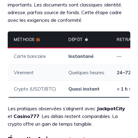
importants. Les documents sont classiques: identité,
adresse, parfois source de fonds. Cette étape cadre
avec les exigences de conformité.
MÉTHODE
DÉPÔT
RETRAIT
Carte bancaire
Instantané
—
Virement
Quelques heures
24–72 h
Crypto (USDT/BTC)
Quasi instant
< 1 h
selo
Les pratiques observées s’alignent avec
JackpotCity
et
Casino777
. Les délais restent comparables. La
crypto offre un gain de temps tangible.