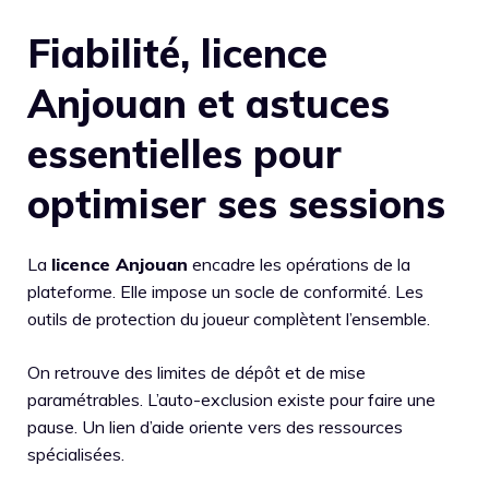
Fiabilité, licence
Anjouan et astuces
essentielles pour
optimiser ses sessions
La
licence Anjouan
encadre les opérations de la
plateforme. Elle impose un socle de conformité. Les
outils de protection du joueur complètent l’ensemble.
On retrouve des limites de dépôt et de mise
paramétrables. L’auto-exclusion existe pour faire une
pause. Un lien d’aide oriente vers des ressources
spécialisées.