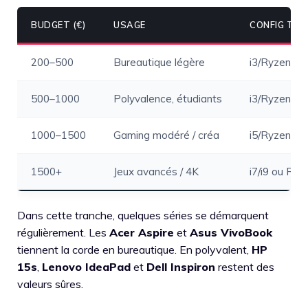
BUDGET (€)
USAGE
CONFIG TYPE
200–500
Bureautique légère
i3/Ryzen 3,
500–1000
Polyvalence, étudiants
i3/Ryzen 3,
1000–1500
Gaming modéré / créa
i5/Ryzen 5,
1500+
Jeux avancés / 4K
i7/i9 ou Ry
Dans cette tranche, quelques séries se démarquent
régulièrement. Les
Acer Aspire
et
Asus VivoBook
tiennent la corde en bureautique. En polyvalent,
HP
15s
,
Lenovo IdeaPad
et
Dell Inspiron
restent des
valeurs sûres.