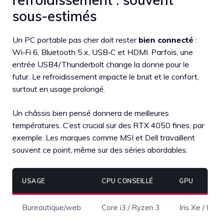
sous-estimés
Un PC portable pas cher doit rester
bien connecté
:
Wi‑Fi 6, Bluetooth 5.x, USB‑C et HDMI. Parfois, une
entrée USB4/Thunderbolt change la donne pour le
futur. Le refroidissement impacte le bruit et le confort,
surtout en usage prolongé.
Un châssis bien pensé donnera de meilleures
températures. C’est crucial sur des RTX 4050 fines, par
exemple. Les marques comme MSI et Dell travaillent
souvent ce point, même sur des séries abordables.
USAGE
CPU CONSEILLÉ
GPU
Bureautique/web
Core i3 / Ryzen 3
Iris Xe / R