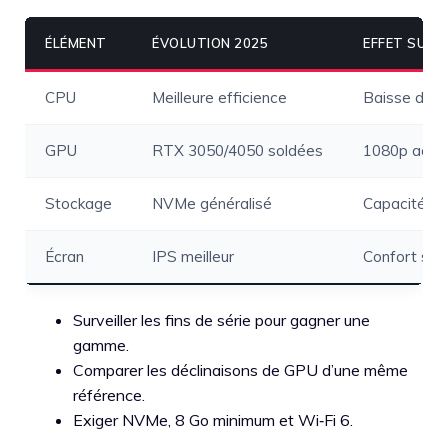
ÉLÉMENT
ÉVOLUTION 2025
EFFET SUR 
CPU
Meilleure efficience
Baisse des 
GPU
RTX 3050/4050 soldées
1080p acces
Stockage
NVMe généralisé
Capacité/€ 
Écran
IPS meilleur
Confort san
Surveiller les fins de série pour gagner une
gamme.
Comparer les déclinaisons de GPU d’une même
référence.
Exiger NVMe, 8 Go minimum et Wi‑Fi 6.