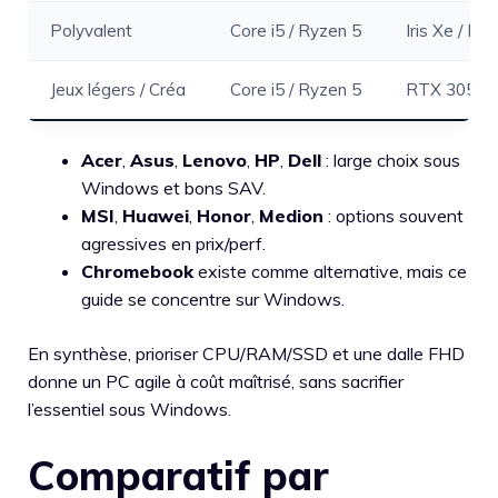
Polyvalent
Core i5 / Ryzen 5
Iris Xe / R
Jeux légers / Créa
Core i5 / Ryzen 5
RTX 3050/
Acer
,
Asus
,
Lenovo
,
HP
,
Dell
: large choix sous
Windows et bons SAV.
MSI
,
Huawei
,
Honor
,
Medion
: options souvent
agressives en prix/perf.
Chromebook
existe comme alternative, mais ce
guide se concentre sur Windows.
En synthèse, prioriser CPU/RAM/SSD et une dalle FHD
donne un PC agile à coût maîtrisé, sans sacrifier
l’essentiel sous Windows.
Comparatif par