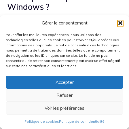
Windows ?
Visez un Core i3 ou Ryzen 3, 8 Go de RAM et un SSD
Gérer le consentement
NVMe de 256 Go. Un écran Full HD et le Wi‑Fi 6
améliorent nettement l’usage quotidien.
Pour offrir les meilleures expériences, nous utilisons des
technologies telles que les cookies pour stocker et/ou accéder aux
informations des appareils. Le fait de consentir à ces technologies
Faut‑il un GPU dédié pour
nous permettra de traiter des données telles que le comportement
de navigation ou les ID uniques sur ce site. Le fait de ne pas
jouer en 1080p ?
consentir ou de retirer son consentement peut avoir un effet négatif
sur certaines caractéristiques et fonctions.
Pour les jeux eSport ou anciens, l’iGPU suffit parfois.
Pour du 1080p fluide sur des titres récents, une RTX
Accepter
3050/4050 ou une Radeon RX 6500M/6700M reste
Refuser
préférable.
Voir les préférences
Reconditionné ou neuf : que
choisir avec un petit budget ?
Politique de cookies
Politique de confidentialité