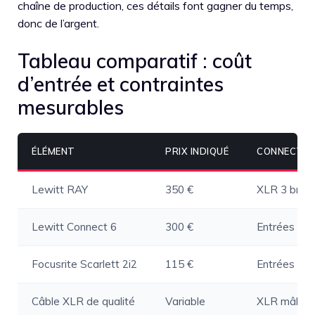
chaîne de production, ces détails font gagner du temps,
donc de l’argent.
Tableau comparatif : coût
d’entrée et contraintes
mesurables
ÉLÉMENT
PRIX INDIQUÉ
CONNECTIQ
Lewitt RAY
350 €
XLR 3 broc
Lewitt Connect 6
300 €
Entrées XLR
Focusrite Scarlett 2i2
115 €
Entrées X
Câble XLR de qualité
Variable
XLR mâle/f