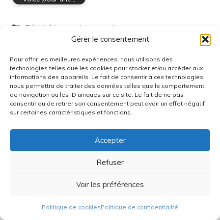
Catégories
Périphériques et accessoires
Gérer le consentement
Étiquettes
avantages microphone lewitt
,
matériel audio lewitt
,
microphone lewitt
,
microphone studio
,
tout savoir
Pour offrir les meilleures expériences, nous utilisons des
microphone
technologies telles que les cookies pour stocker et/ou accéder aux
informations des appareils. Le fait de consentir à ces technologies
nous permettra de traiter des données telles que le comportement
à propos de l'auteur Ambre
de navigation ou les ID uniques sur ce site. Le fait de ne pas
consentir ou de retirer son consentement peut avoir un effet négatif
Blogueuse passionnée de tech et hardware
sur certaines caractéristiques et fonctions.
depuis plus de 10 ans, toujours à l’affût des
dernières nouveautés. Entre benchmarks de
Accepter
processeurs et tests de gadgets, je partage mon
avis tranché, mes astuces et mes expériences
Refuser
pour aider la communauté à s’équiper malin et
rester à la pointe !
Voir les préférences
Articles du même auteur
Politique de cookies
Politique de confidentialité