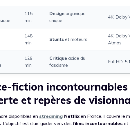
115
Design
organique
4K, Dolby 
sique
min
unique
e
148
4K, Dolby V
Stunts
et moteurs
min
Atmos
129
Critique
acide du
Full HD, 5.
e
min
fascisme
ce-fiction incontournables
perte et repères de visionn
are disponibles en
streaming
Netflix
en France. Il couvre le m
L’objectif est clair: guider vers des
films incontournables
et 