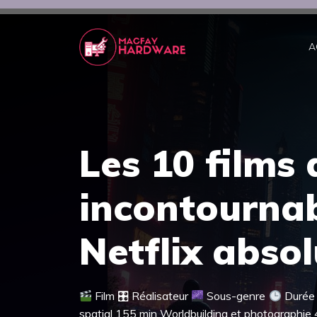
Aller
au
contenu
A
Les 10 films 
incontournab
Netflix abso
Film 🎛 Réalisateur
Sous-genre
Duré
spatial 155 min Worldbuilding et photographie