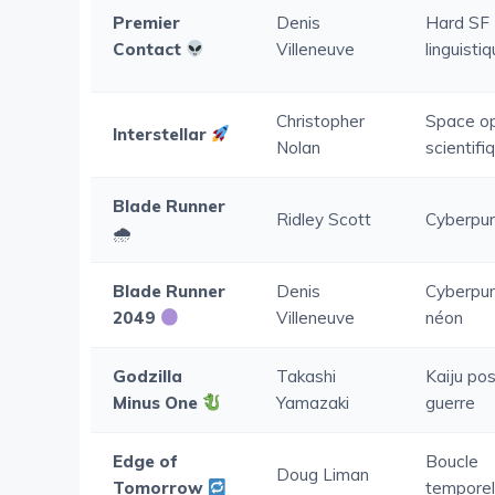
Premier
Denis
Hard SF
Contact
Villeneuve
linguisti
Christopher
Space o
Interstellar
Nolan
scientifi
Blade Runner
Ridley Scott
Cyberpun
🌧
Blade Runner
Denis
Cyberpu
2049
Villeneuve
néon
Godzilla
Takashi
Kaiju pos
Minus One
Yamazaki
guerre
Edge of
Boucle
Doug Liman
Tomorrow
temporel