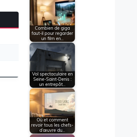
Combien de giga
faut-il pour regarder
un film en…
Vol spectaculaire en
Seine-Saint-Denis :
un entrepôt…
Où et comment
revoir tous les chefs-
d’œuvre du…