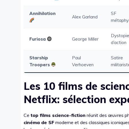
Annihilation
SF
Alex Garland
métaphy
Dystopi
Furiosa
George Miller
d’action
Starship
Paul
Satire
Troopers
Verhoeven
militarist
Les 10 films de scien
Netflix: sélection ex
Ce
top films science-fiction
réunit des œuvres ph
cinéma de SF
moderne et des classiques iconiques. 