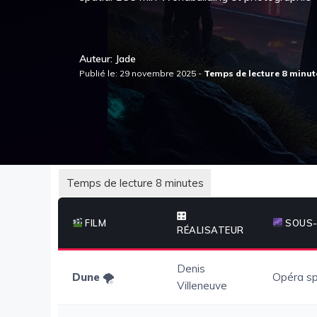
Auteur: Jade
Publié le: 29 novembre 2025 -
🎛
FILM
SOUS-
RÉALISATEUR
Denis
Dune
🌪
Opéra sp
Villeneuve