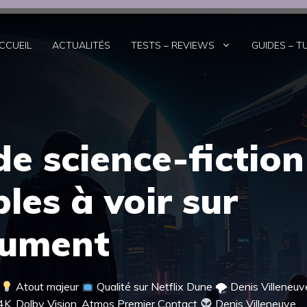
CCUEIL
ACTUALITÉS
TESTS – REVIEWS
GUIDES – T
de science-fiction
les à voir sur
lument
e
Atout majeur
Qualité sur Netflix Dune 🌪 Denis Villeneu
 4K, Dolby Vision, Atmos Premier Contact
Denis Villeneuve