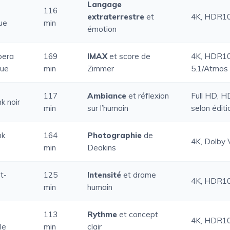
Langage
116
extraterrestre
et
4K, HDR1
que
min
émotion
pera
169
IMAX
et score de
4K, HDR10
que
min
Zimmer
5.1/Atmos
117
Ambiance
et réflexion
Full HD, 
k noir
min
sur l’humain
selon éditi
nk
164
Photographie
de
4K, Dolby 
min
Deakins
t-
125
Intensité
et drame
4K, HDR1
min
humain
113
Rythme
et concept
4K, HDR1
le
min
clair