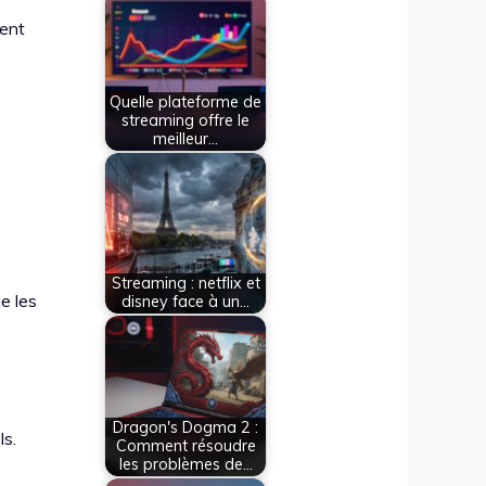
nent
Quelle plateforme de
streaming offre le
meilleur…
Streaming : netflix et
e les
disney face à un…
Dragon's Dogma 2 :
ls.
Comment résoudre
les problèmes de…