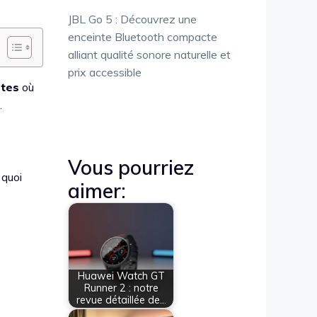
JBL Go 5 : Découvrez une
enceinte Bluetooth compacte
alliant qualité sonore naturelle et
prix accessible
stes
où
.
Vous pourriez
 quoi
aimer:
Huawei Watch GT
Runner 2 : notre
revue détaillée de…