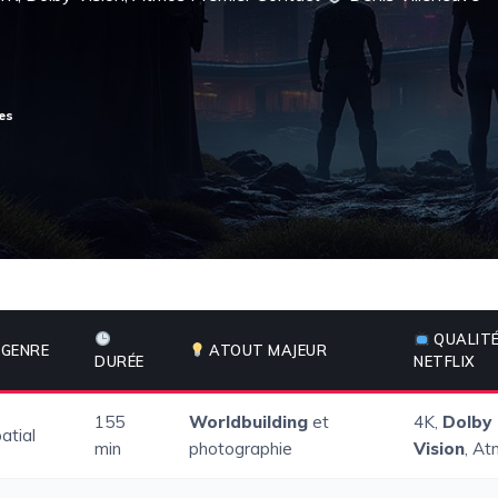
QUALITÉ
GENRE
ATOUT MAJEUR
DURÉE
NETFLIX
155
Worldbuilding
et
4K,
Dolby
atial
min
photographie
Vision
, A