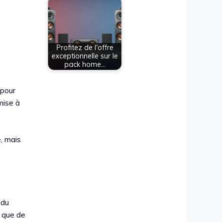
Profitez de l'offre
exceptionnelle sur le
pack home…
pour
mise à
e, mais
 du
t que de