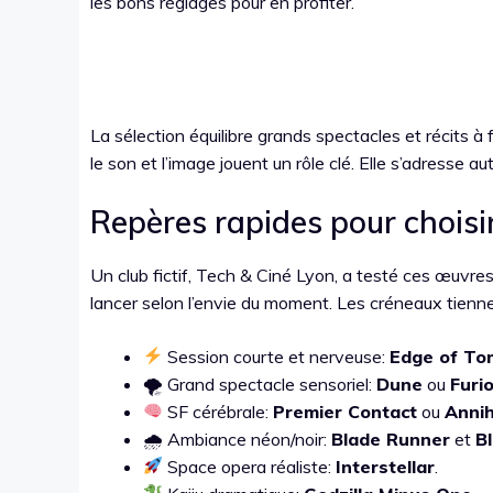
les bons réglages pour en profiter.
La sélection équilibre grands spectacles et récits à f
le son et l’image jouent un rôle clé. Elle s’adresse 
Repères rapides pour choisir
Un club fictif, Tech & Ciné Lyon, a testé ces œuvres
lancer selon l’envie du moment. Les créneaux tienne
Session courte et nerveuse:
Edge of To
🌪 Grand spectacle sensoriel:
Dune
ou
Furi
SF cérébrale:
Premier Contact
ou
Annih
🌧 Ambiance néon/noir:
Blade Runner
et
B
Space opera réaliste:
Interstellar
.