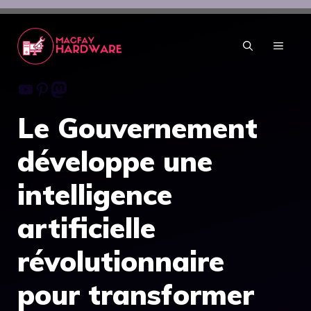
Aller
au
contenu
MENU
Youtube
Pinterest
Mastodon
Le Gouvernement
développe une
intelligence
artificielle
révolutionnaire
pour transformer