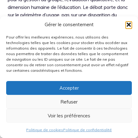
dimension humaine de l’éducation. Le débat porte donc
sur le périmètre d’usage, pas sur une disparition du
métier.
Gérer le consentement
Quelles technologies sont
Pour offrir les meilleures expériences, nous utilisons des
technologies telles que les cookies pour stocker et/ou accéder aux
nécessaires pour faire
informations des appareils. Le fait de consentir à ces technologies
nous permettra de traiter des données telles que le comportement
fonctionner une IA
de navigation ou les ID uniques sur ce site. Le fait de ne pas
consentir ou de retirer son consentement peut avoir un effet négatif
multimodale en classe ?
sur certaines caractéristiques et fonctions.
Le dispositif type combine un PC dédié (idéalement
Accepter
avec accélération IA), un grand écran, une captation
audio de qualité (microphones avec réduction de bruit),
Refuser
des haut-parleurs, et plusieurs caméras pour limiter les
angles morts. La stabilité réseau et la gestion des mises
Voir les préférences
à jour comptent aussi, car une classe ne tolère pas les
interruptions.
Politique de cookies
Politique de confidentialité