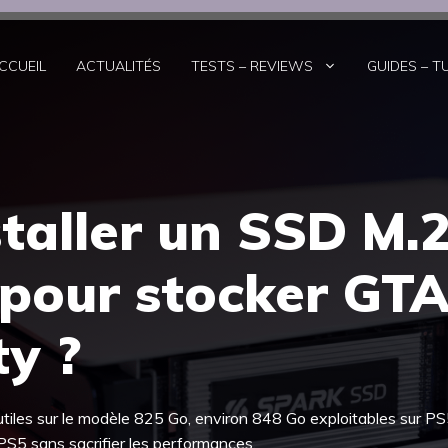
CCUEIL
ACTUALITÉS
TESTS – REVIEWS
GUIDES – T
taller un SSD M.
pour stocker GTA
ty ?
utiles sur le modèle 825 Go, environ 848 Go exploitables sur PS
S5 sans sacrifier les performances,