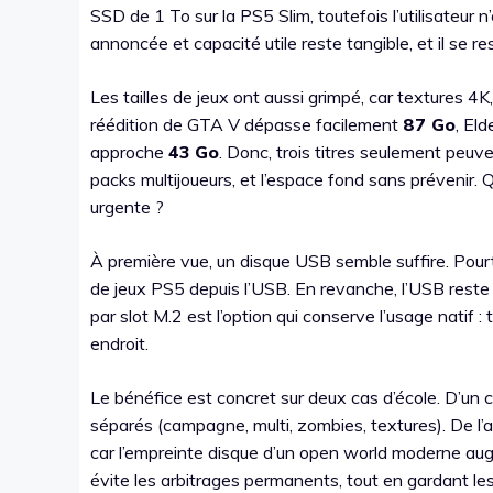
SSD de 1 To sur la PS5 Slim, toutefois l’utilisateur n
annoncée et capacité utile reste tangible, et il se
Les tailles de jeux ont aussi grimpé, car textures 4K
réédition de GTA V dépasse facilement
87 Go
, El
approche
43 Go
. Donc, trois titres seulement peuv
packs multijoueurs, et l’espace fond sans prévenir. Q
urgente ?
À première vue, un disque USB semble suffire. Pou
de jeux PS5 depuis l’USB. En revanche, l’USB reste 
par slot M.2 est l’option qui conserve l’usage natif 
endroit.
Le bénéfice est concret sur deux cas d’école. D’un 
séparés (campagne, multi, zombies, textures). De l’a
car l’empreinte disque d’un open world moderne augm
évite les arbitrages permanents, tout en gardant le