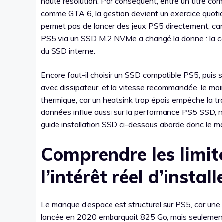
haute résolution. Par conséquent, entre un titre co
comme GTA 6, la gestion devient un exercice quoti
permet pas de lancer des jeux PS5 directement, car 
PS5 via un SSD M.2 NVMe a changé la donne : la co
du SSD interne.
Encore faut-il choisir un SSD compatible PS5, puis 
avec dissipateur, et la vitesse recommandée, le moin
thermique, car un heatsink trop épais empêche la tr
données influe aussi sur la performance PS5 SSD, 
guide installation SSD ci-dessous aborde donc le maté
Comprendre les limit
l’intérêt réel d’insta
Le manque d’espace est structurel sur PS5, car une 
lancée en 2020 embarquait 825 Go, mais seuleme