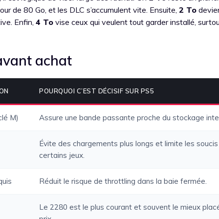
ur de 80 Go, et les DLC s’accumulent vite. Ensuite,
2 To
devie
ive. Enfin,
4 To
vise ceux qui veulent tout garder installé, surto
avant achat
ION
POURQUOI C’EST DÉCISIF SUR PS5
clé M)
Assure une bande passante proche du stockage inte
Évite des chargements plus longs et limite les soucis
certains jeux.
quis
Réduit le risque de throttling dans la baie fermée.
Le 2280 est le plus courant et souvent le mieux plac
prix.