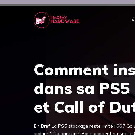
Aller
au
contenu
A
Comment ins
dans sa PS5 
et Call of Du
En Bref La PS5 stockage reste limité : 667 Go 
malgré 1 To annoncé. Pour augmenter espace P