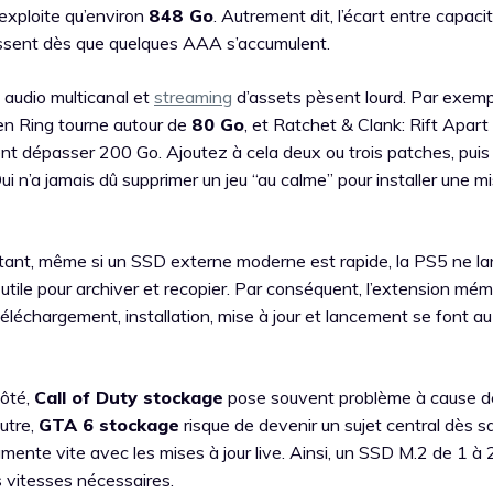
’exploite qu’environ
848 Go
. Autrement dit, l’écart entre capaci
 ressent dès que quelques AAA s’accumulent.
, audio multicanal et
streaming
d’assets pèsent lourd. Par exempl
den Ring tourne autour de
80 Go
, et Ratchet & Clank: Rift Apart
ent dépasser 200 Go. Ajoutez à cela deux ou trois patches, puis
ui n’a jamais dû supprimer un jeu “au calme” pour installer une mi
rtant, même si un SSD externe moderne est rapide, la PS5 ne l
utile pour archiver et recopier. Par conséquent, l’extension mé
: téléchargement, installation, mise à jour et lancement se font 
côté,
Call of Duty stockage
pose souvent problème à cause d
utre,
GTA 6 stockage
risque de devenir un sujet central dès sa
ente vite avec les mises à jour live. Ainsi, un SSD M.2 de 1 à 
s vitesses nécessaires.