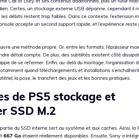
mme Call of Duty et ses contenus additionnels, puis un futur ma
dien. Certes, un stockage externe USB dépanne, cependant il n
les débits restent trop faibles. Dans ce contexte, l’extension 
nsole accepte un second support rapide, et l’expérience reste
suivre une méthode propre. Or, entre les formats, l’épaisseur ma
dre détail compte. De plus, des subtilités existent côté dissipa
appe de se refermer. Enfin, au-delà du montage, l’organisation 
notamment quand téléchargements et installations s’enchaînent
riel, la pose, le transfert des jeux et les bonnes pratiques.
es de PS5 stockage et
ller SSD M.2
partie du SSD interne sert au système et aux caches. Ainsi, la
nt
667 Go
étaient réellement disponibles. Ensuite, Sony a intég