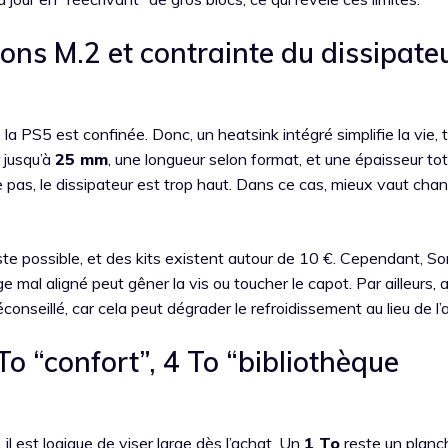
ons M.2 et contrainte du dissipate
 la PS5 est confinée. Donc, un heatsink intégré simplifie la vie, 
 jusqu’à
25 mm
, une longueur selon format, et une épaisseur to
me pas, le dissipateur est trop haut. Dans ce cas, mieux vaut cha
este possible, et des kits existent autour de 10 €. Cependant, S
mal aligné peut gêner la vis ou toucher le capot. Par ailleurs, a
nseillé, car cela peut dégrader le refroidissement au lieu de l’a
o “confort”, 4 To “bibliothèque
l est logique de viser large dès l’achat. Un
1 To
reste un planc