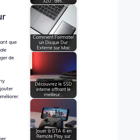
320 : des…
ur
Comment Formater
tant que
un Disque Dur
Externe sur Mac
tale
nger de
ony
Découvrez le SSD
jouter
interne offrant le
meilleur…
méliorer.
Jouer à GTA 6 en
Remote Play sur
her