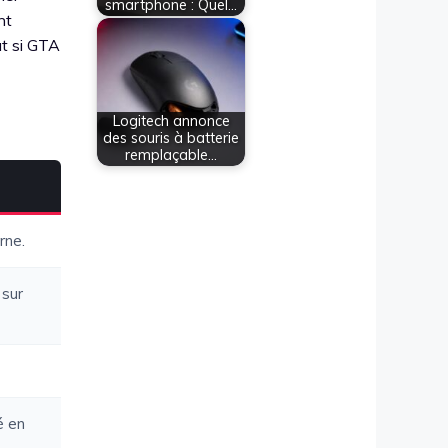
smartphone : Quel…
nt
ut si GTA
Logitech annonce
des souris à batterie
remplaçable…
rne.
 sur
é en