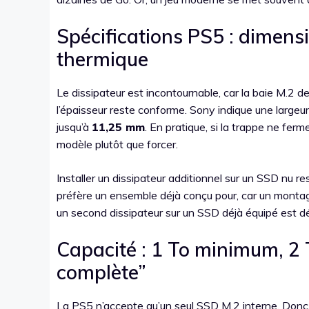
Spécifications PS5 : dimensi
thermique
Le dissipateur est incontournable, car la baie M.2 de
l’épaisseur reste conforme. Sony indique une largeur
jusqu’à
11,25 mm
. En pratique, si la trappe ne fer
modèle plutôt que forcer.
Installer un dissipateur additionnel sur un SSD nu r
préfère un ensemble déjà conçu pour, car un montage 
un second dissipateur sur un SSD déjà équipé est déco
Capacité : 1 To minimum, 2 T
complète”
La PS5 n’accepte qu’un seul SSD M.2 interne. Donc, i