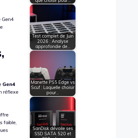
que choisir pour…
le Gen4
de
Test complet de Juin
2026 : Analyse
approfondie de…
,
Manette PS5 Edge vs
e
Gen4
Scuf : Laquelle choisir
n réflexe
pour…
ffre
 faible,
SanDisk dévoile ses
ques
SSD SATA 520 et