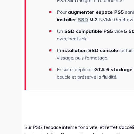
PS5 Slim malgré 1 To annoncé.
Pour
augmenter espace PS5
sans
installer
SSD
M.2
NVMe Gen4 avec 
Un
SSD compatible PS5
vise
5 5
avec heatsink.
L’
installation SSD console
se fait
vissage, puis formatage.
Ensuite, déplacer
GTA 6 stockage
boucle et préserve la fluidité.
Sur PS5, l’espace interne fond vite, et l’effet s’ac