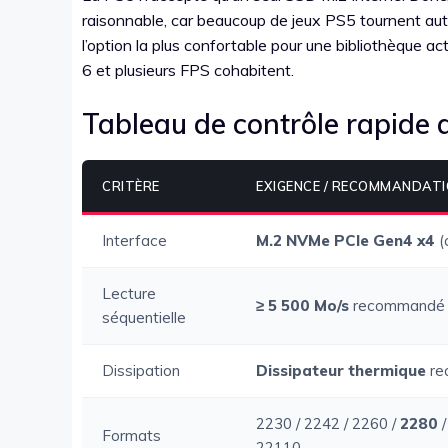
raisonnable, car beaucoup de jeux PS5 tournent auto
l’option la plus confortable pour une bibliothèque act
6 et plusieurs FPS cohabitent.
Tableau de contrôle rapide 
CRITÈRE
EXIGENCE / RECOMMANDAT
Interface
M.2 NVMe PCIe Gen4 x4
(
Lecture
≥ 5 500 Mo/s
recommandé
séquentielle
Dissipation
Dissipateur thermique
re
2230 / 2242 / 2260 /
2280
/
Formats
22110