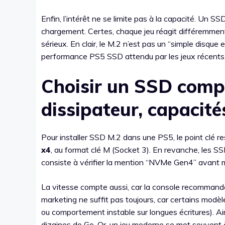
Enfin, l’intérêt ne se limite pas à la capacité. Un 
chargement. Certes, chaque jeu réagit différemmen
sérieux. En clair, le M.2 n’est pas un “simple disque
performance PS5 SSD attendu par les jeux récents
Choisir un SSD compa
dissipateur, capacité
Pour installer SSD M.2 dans une PS5, le point clé r
x4
, au format clé M (Socket 3). En revanche, les 
consiste à vérifier la mention “NVMe Gen4” avant 
La vitesse compte aussi, car la console recomman
marketing ne suffit pas toujours, car certains modèl
ou comportement instable sur longues écritures). A
dizaines de Go. Or, un jeu moderne se met souvent à j