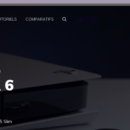
Youtube
Pinterest
Mastodon
UTORIELS
COMPARATIFS
2
 6
5 Slim