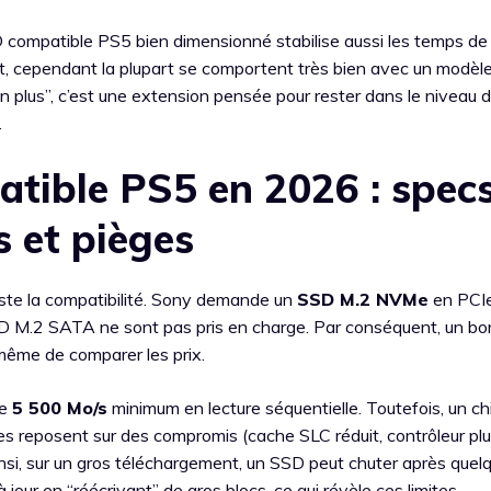
SSD compatible PS5 bien dimensionné stabilise aussi les temps de
t, cependant la plupart se comportent très bien avec un modè
 en plus”, c’est une extension pensée pour rester dans le niveau 
.
tible PS5 en 2026 : specs
s et pièges
este la compatibilité. Sony demande un
SSD M.2 NVMe
en PCI
SSD M.2 SATA ne sont pas pris en charge. Par conséquent, un bo
même de comparer les prix.
de
5 500 Mo/s
minimum en lecture séquentielle. Toutefois, un chi
es reposent sur des compromis (cache SLC réduit, contrôleur plus
insi, sur un gros téléchargement, un SSD peut chuter après quel
our en “réécrivant” de gros blocs, ce qui révèle ces limites.