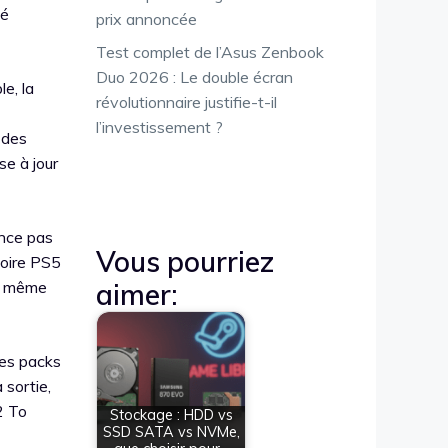
té
prix annoncée
Test complet de l’Asus Zenbook
Duo 2026 : Le double écran
e, la
révolutionnaire justifie-t-il
l’investissement ?
 des
se à jour
ance pas
Vous pourriez
moire PS5
au même
aimer:
es packs
 sortie,
2 To
Stockage : HDD vs
SSD SATA vs NVMe,