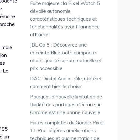
stodonte
Fuite majeure : la Pixel Watch 5
e
dévoile autonomie,
mémoire
caractéristiques techniques et
 proche
fonctionnalités avant l’annonce
officielle
JBL Go 5 : Découvrez une
ximale
enceinte Bluetooth compacte
tion
alliant qualité sonore naturelle et
des
prix accessible
. Le
DAC Digital Audio : rôle, utilité et
comment bien le choisir
Pourquoi la nouvelle limitation de
fluidité des partages d’écran sur
Chrome est une bonne nouvelle
Fuites complètes du Google Pixel
 PS5
11 Pro : légères améliorations
ré un
techniques et augmentation de