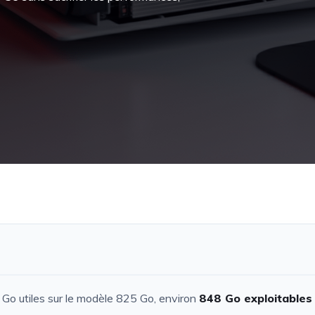
7 Go utiles sur le modèle 825 Go, environ
848 Go exploitables