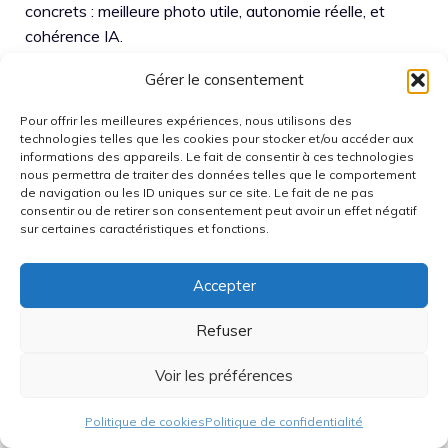
concrets : meilleure photo utile, autonomie réelle, et
cohérence IA.
Gérer le consentement
Sur le fond, la stratégie “matière + écosystème” est
défendable, car elle répond à une lassitude du marché.
Pour offrir les meilleures expériences, nous utilisons des
Sur la forme, tout dépendra du positionnement tarifaire.
technologies telles que les cookies pour stocker et/ou accéder aux
informations des appareils. Le fait de consentir à ces technologies
Un design différent attire, mais un prix trop haut annule
nous permettra de traiter des données telles que le comportement
l’avantage. C’est là que Motorola joue une partie serrée,
de navigation ou les ID uniques sur ce site. Le fait de ne pas
car les consommateurs comparent plus vite que jamais.
consentir ou de retirer son consentement peut avoir un effet négatif
sur certaines caractéristiques et fonctions.
On en dit quoi ?
Accepter
Motorola propose une lecture moderne du marché :
Refuser
quand la
technologie
progresse par touches, le
design
et l’écosystème deviennent des armes décisives. Les
Voir les préférences
textures et matériaux annoncés donnent une identité
forte, tandis que Maxwell place l’
intelligence
Politique de cookies
Politique de confidentialité
artificielle
au service de la continuité. Le pari semble